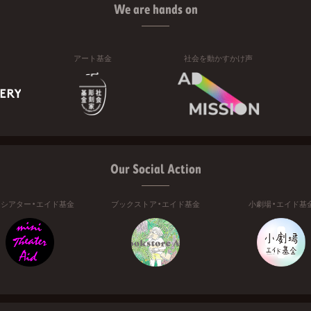
We are hands on
アート基金
社会を動かすかけ声
Our Social Action
ニシアター・エイド基金
ブックストア・エイド基金
小劇場・エイド基