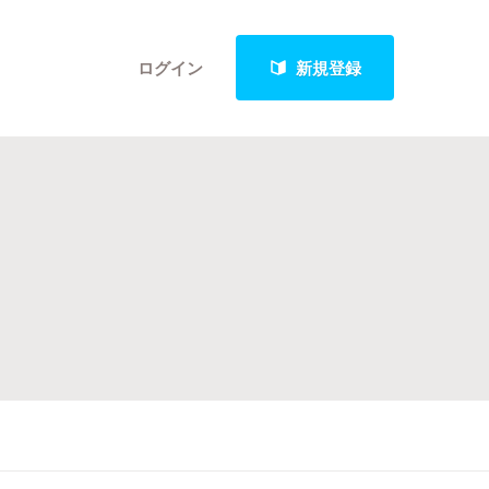
ログイン
新規登録
クト
最新進捗報告から探す