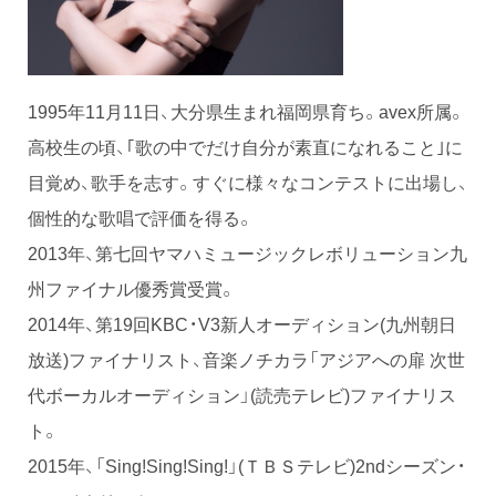
1995年11月11日、大分県生まれ福岡県育ち。avex所属。
高校生の頃、｢歌の中でだけ自分が素直になれること｣に
目覚め、歌手を志す。すぐに様々なコンテストに出場し、
個性的な歌唱で評価を得る。
2013年、第七回ヤマハミュージックレボリューション九
州ファイナル優秀賞受賞。
2014年、第19回KBC・V3新人オーディション(九州朝日
放送)ファイナリスト、音楽ノチカラ「アジアへの扉 次世
代ボーカルオーディション」(読売テレビ)ファイナリス
ト。
2015年、「Sing!Sing!Sing!」(ＴＢＳテレビ)2ndシーズン・