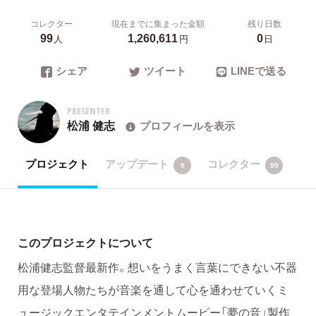
コレクター
現在までに集まった金額
残り日数
99
1,260,611
0
人
円
日
シェア
ツイート
LINEで送る
PRESENTER
松浦 健志
プロフィールを表示
プロジェクト
アップデート
コレクター
9
99
このプロジェクトについて
松浦健志監督最新作。想いをうまく言葉にできない不器
用な登場人物たちが音楽を通して心を通わせていくミ
ュージックエンタテインメントムービー「夢の音」製作