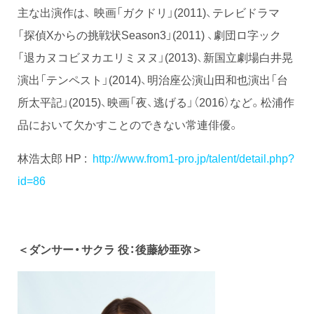
主な出演作は、 映画「ガクドリ」(2011)、テレビドラマ
「探偵Xからの挑戦状Season3」(2011) 、劇団ロ字ック
「退カヌコビヌカエリミヌヌ」(2013)、新国立劇場白井晃
演出「テンペスト」(2014)、明治座公演山田和也演出「台
所太平記」(2015)、映画「夜、逃げる」（2016）など。松浦作
品において欠かすことのできない常連俳優。
林浩太郎 HP :
http://www.from1-pro.jp/talent/detail.php?
id=86
＜ダンサー・サクラ 役：後藤紗亜弥＞