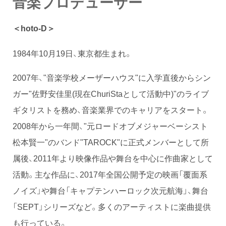
音楽プロデューサー
＜hoto-D＞
1984年10月19日、東京都生まれ。
2007年、"音楽学校メーザーハウス"に入学直後からシン
ガー"佐野安佳里(現在ChuriStaとして活動中)"のライブ
ギタリストを務め、音楽業界でのキャリアをスタート。
2008年から一年間、"元ロードオブメジャーベーシスト
松本賢一"のバンド"TAROCK"に正式メンバーとして所
属後、2011年より映像作品や舞台を中心に作曲家として
活動。主な作品に、2017年全国公開予定の映画「覆面系
ノイズ」や舞台「キャプテンハーロック次元航海」、舞台
「SEPT」シリーズなど。多くのアーティストに楽曲提供
も行っている。