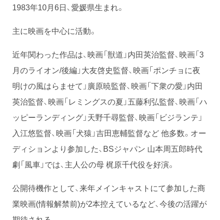
1983年10月6日、愛媛県生まれ。
主に映画を中心に活動。
近年関わった作品は、映画「獣道」内田英治監督、映画「3
月のライオン/後編」大友啓史監督、映画「ポンチョに夜
明けの風はらませて」廣原暁監督、映画「下衆の愛」内田
英治監督、映画「レミングスの夏」五藤利弘監督、映画「ハ
ッピーランディング」天野千尋監督、映画「ビジランテ」
入江悠監督、映画「犬猿」吉田恵輔監督など 他多数。オー
ディションより参加した、BSジャパン 山本周五郎時代
劇「風車」では、主人公の母 梶原千代役を好演。
公開待機作として、来年メインキャストにて参加した商
業映画(情報解禁前)が2本控えているなど、今後の活躍が
期待される。