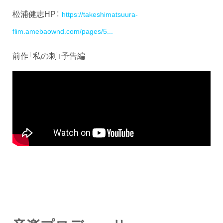
松浦健志HP：
https://takeshimatsuura-
flim.amebaownd.com/pages/5...
前作「私の刺」予告編