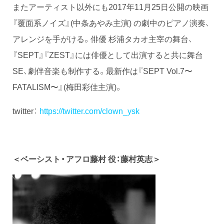
またアーティスト以外にも2017年11月25日公開の映画
『覆面系ノイズ』(中条あやみ主演) の劇中のピアノ演奏、
アレンジを手がける。俳優 杉浦タカオ主宰の舞台、
『SEPT』『ZEST』には俳優として出演すると共に舞台
SE、劇伴音楽も制作する。最新作は『SEPT Vol.7〜
FATALISM〜』(梅田彩佳主演)。
twitter：
https://twitter.com/clown_ysk
＜ベーシスト・アフロ藤村 役：藤村英志＞