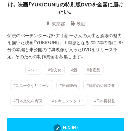
け、
映画「YUKIGUNI」の特別版DVDを全国に届け
たい。
東京都
映画
伝説のバーテンダー、故・井山計一さんの人生と酒場の魅力
を描いた映画「YUKIGUNI」。１周忌となる2022年の春に、87
分の本編と未公開の特典映像が入ったDVDをリリース予
定。そのための制作資金を募集します。
#バー
#食文化
#酒
#名産品
#ユニークなリターン
#長編映画
#日本の伝統文化
#日本文化を表現
#ドキュメンタリー
#日本再発見
FUNDED