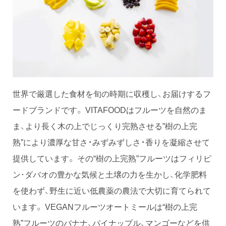
世界で厳選した食材を旬の時期に収穫し、お届けするフ
ードブランドです。 VITAFOODはフルーツを自然のま
ま、より長く木の上でじっくり完熟させる”樹の上完
熟”により濃厚な甘さ・みずみずしさ・香りを凝縮させて
提供しています。 その“樹の上完熟”フルーツはフィリピ
ン･ダバオの豊かな気候と土壌の力を生かし、化学肥料
を使わず、野生に近い低農薬の農法で大切に育てられて
います。 VEGANフルーツオートミールは“樹の上完
熟”フルーツのバナナ、パイナップル、マンゴーなどを供