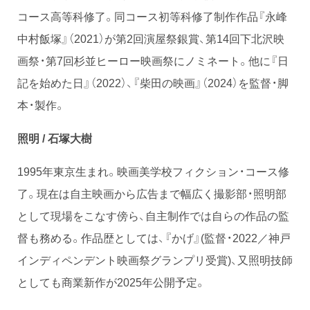
コース高等科修了。同コース初等科修了制作作品『永峰
中村飯塚』（2021）が第2回演屋祭銀賞、第14回下北沢映
画祭・第7回杉並ヒーロー映画祭にノミネート。他に『日
記を始めた日』（2022）、『柴田の映画』（2024）を監督・脚
本・製作。
照明 / 石塚大樹
1995年東京生まれ。映画美学校フィクション・コース修
了。現在は自主映画から広告まで幅広く撮影部・照明部
として現場をこなす傍ら、自主制作では自らの作品の監
督も務める。作品歴としては、『かげ』(監督・2022／神戸
インディペンデント映画祭グランプリ受賞)、又照明技師
としても商業新作が2025年公開予定。