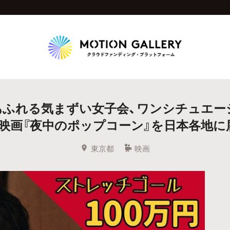
Highlight
あふれる気まずい女子会、ワンシチュエー
人気のプロジェクト
新着プロジェクト
終了間近のプロジェ
映画『夜中のポップコーン』を日本各地に
Feature
東京都
映画
タグから探す
キュレーターから探す
特集から探す
Legendary
最新達成プロジェクト
調達額が大きいプロジェクト