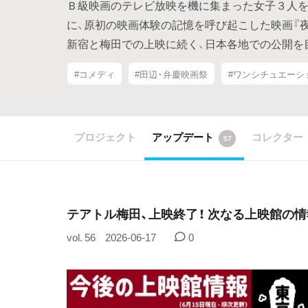
Ｂ級映画のテレビ放映を機に集まった女子３人を
に、原初の映画体験の記憶を呼び起こした映画『
新宿と梅田での上映に続く、日本各地での公開を
#コメディ
#田辺・弁慶映画祭
#ワンシチュエーシ
プロジェクト
アップデート
コレクター
57
テアトル梅田、上映終了！ 次なる上映館の
vol. 56
2026-06-17
0