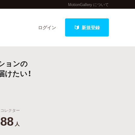
MotionGallery について
ログイン
新規登録
ションの
クト
届けたい！
最新進捗報告から探す
コレクター
88
人