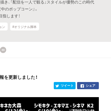
描き、「配信を一人で観る」スタイルが優勢のこの時代
夜中のポップコーン』。
目指します！
ョン
#オリジナル脚本
88
情報を更新しました！
ツイート
シェア