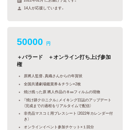
14人が応援しています。
50000
円
＋バラード ＋オンライン打ち上げ参加
権
原將人監督、真織さんからの年賀状
全国共通劇場鑑賞券＆チラシ×2枚
焼け残った原 將人作品の８㎜フィルムの現物
『焼け跡クロニクル』メイキング日誌のアップデート
（完成までの過程をリアルタイムで配信）
非売品マスコミ用プレスシート（2022年カレンダー付
き）
オンラインイベント参加チケット×１回分