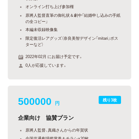
オンライン打ち上げ参加権
原將人監督直筆の御礼状＆劇中「結婚申し込みの手紙
の全コピー」
本編未収録映像集
限定復活レアグッズ（奈良美智デザイン「mitari」ポス
ターなど）
2022年02月 にお届け予定です。
0人が応援しています。
500000
残り3枚
円
企業向け 協賛プラン
原將人監督、真織さんからの年賀状
全国共通劇場鑑賞券＆チラシ×20枚