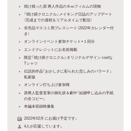
焼け残った原 將人作品の８㎜フィルムの現物
『焼け跡クロニクル』メイキング日誌のアップデート
（完成までの過程をリアルタイムで配信）
非売品マスコミ用プレスシート（2022年カレンダー付
き）
オンラインイベント参加チケット×１回分
エンドクレジットにお名前掲載
限定『焼け跡クロニクル』オリジナルデザイン coolな
Tシャツ
伝説的作品「おかしさに彩られた悲しみのバラード」
私家版
オンライン打ち上げ参加権
原將人監督直筆の御礼状＆劇中「結婚申し込みの手紙
の全コピー」
本編未収録映像集
2022年02月 にお届け予定です。
4人が応援しています。