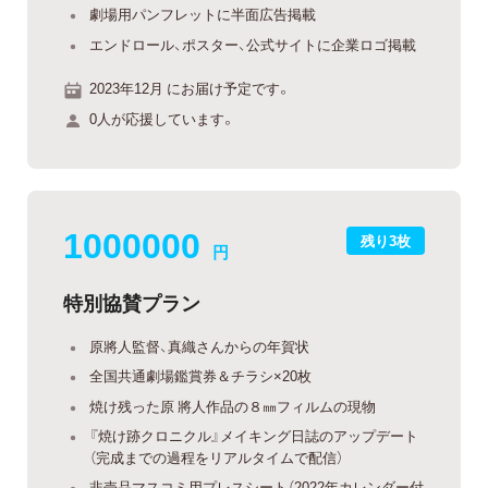
劇場用パンフレットに半面広告掲載
エンドロール、ポスター、公式サイトに企業ロゴ掲載
2023年12月 にお届け予定です。
0人が応援しています。
1000000
残り3枚
円
特別協賛プラン
原將人監督、真織さんからの年賀状
全国共通劇場鑑賞券＆チラシ×20枚
焼け残った原 將人作品の８㎜フィルムの現物
『焼け跡クロニクル』メイキング日誌のアップデート
（完成までの過程をリアルタイムで配信）
非売品マスコミ用プレスシート（2022年カレンダー付