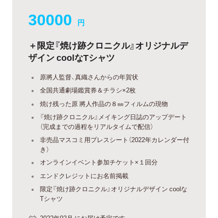
30000
円
＋限定『焼け跡クロニクル』オリジナルデ
ザイン coolなTシャツ
原將人監督、真織さんからの年賀状
全国共通劇場鑑賞券＆チラシ×2枚
焼け残った原 將人作品の８㎜フィルムの現物
『焼け跡クロニクル』メイキング日誌のアップデート
（完成までの過程をリアルタイムで配信）
非売品マスコミ用プレスシート（2022年カレンダー付
き）
オンラインイベント参加チケット×１回分
エンドクレジットにお名前掲載
限定『焼け跡クロニクル』オリジナルデザイン coolな
Tシャツ
2022年02月 にお届け予定です。