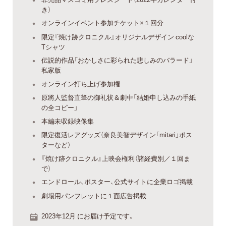
き）
オンラインイベント参加チケット×１回分
限定『焼け跡クロニクル』オリジナルデザイン coolな
Tシャツ
伝説的作品「おかしさに彩られた悲しみのバラード」
私家版
オンライン打ち上げ参加権
原將人監督直筆の御礼状＆劇中「結婚申し込みの手紙
の全コピー」
本編未収録映像集
限定復活レアグッズ（奈良美智デザイン「mitari」ポス
ターなど）
『焼け跡クロニクル』上映会権利（諸経費別／１回ま
で）
エンドロール、ポスター、公式サイトに企業ロゴ掲載
劇場用パンフレットに１面広告掲載
2023年12月 にお届け予定です。