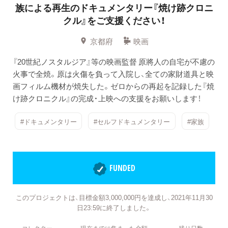
族による再生のドキュメンタリー『焼け跡クロニ
クル』をご支援ください！
京都府
映画
『20世紀ノスタルジア』等の映画監督 原將人の自宅が不慮の
火事で全焼。原は火傷を負って入院し、全ての家財道具と映
画フィルム機材が焼失した。ゼロからの再起を記録した『焼
け跡クロニクル』の完成・上映への支援をお願いします！
#ドキュメンタリー
#セルフドキュメンタリー
#家族
FUNDED
このプロジェクトは、目標金額3,000,000円を達成し、2021年11月30
日23:59に終了しました。
コレクター
現在までに集まった金額
残り日数