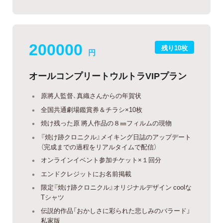
200000
残り10枚
円
オールコンプリートウルトラVIPプラン
原將人監督、真織さんからの年賀状
全国共通劇場鑑賞券＆チラシ×10枚
焼け残った原 將人作品の８㎜フィルムの現物
『焼け跡クロニクル』メイキング日誌のアップデート
（完成までの過程をリアルタイムで配信）
オンラインイベント参加チケット×１回分
エンドクレジットにお名前掲載
限定『焼け跡クロニクル』オリジナルデザイン coolな
Tシャツ
伝説的作品「おかしさに彩られた悲しみのバラード」
私家版