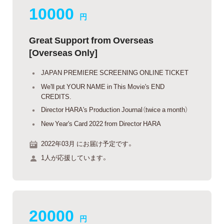
10000
円
Great Support from Overseas
[Overseas Only]
JAPAN PREMIERE SCREENING ONLINE TICKET
We'll put YOUR NAME in This Movie's END
CREDITS.
Director HARA's Production Journal（twice a month）
New Year's Card 2022 from Director HARA
2022年03月 にお届け予定です。
1人が応援しています。
20000
円