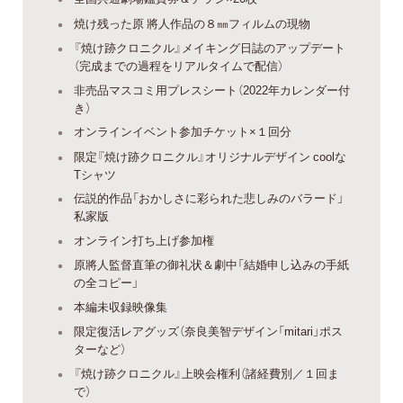
焼け残った原 將人作品の８㎜フィルムの現物
『焼け跡クロニクル』メイキング日誌のアップデート
（完成までの過程をリアルタイムで配信）
非売品マスコミ用プレスシート（2022年カレンダー付
き）
オンラインイベント参加チケット×１回分
限定『焼け跡クロニクル』オリジナルデザイン coolな
Tシャツ
伝説的作品「おかしさに彩られた悲しみのバラード」
私家版
オンライン打ち上げ参加権
原將人監督直筆の御礼状＆劇中「結婚申し込みの手紙
の全コピー」
本編未収録映像集
限定復活レアグッズ（奈良美智デザイン「mitari」ポス
ターなど）
『焼け跡クロニクル』上映会権利（諸経費別／１回ま
で）