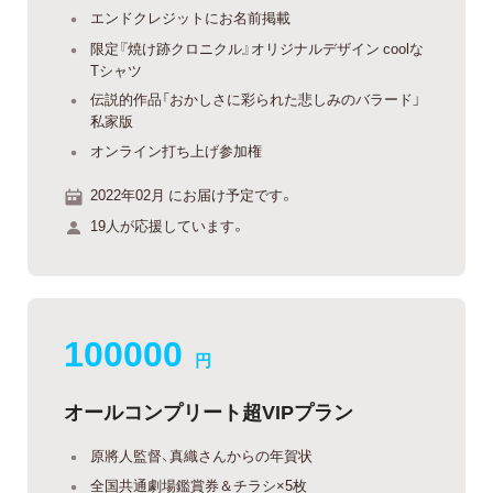
エンドクレジットにお名前掲載
限定『焼け跡クロニクル』オリジナルデザイン coolな
Tシャツ
伝説的作品「おかしさに彩られた悲しみのバラード」
私家版
オンライン打ち上げ参加権
2022年02月 にお届け予定です。
19人が応援しています。
100000
円
オールコンプリート超VIPプラン
原將人監督、真織さんからの年賀状
全国共通劇場鑑賞券＆チラシ×5枚