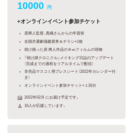
10000
円
+オンラインイベント参加チケット
原將人監督、真織さんからの年賀状
全国共通劇場鑑賞券＆チラシ×1枚
焼け残った原 將人作品の８㎜フィルムの現物
『焼け跡クロニクル』メイキング日誌のアップデート
（完成までの過程をリアルタイムで配信）
非売品マスコミ用プレスシート（2022年カレンダー付
き）
オンラインイベント参加チケット×１回分
2022年02月 にお届け予定です。
16人が応援しています。