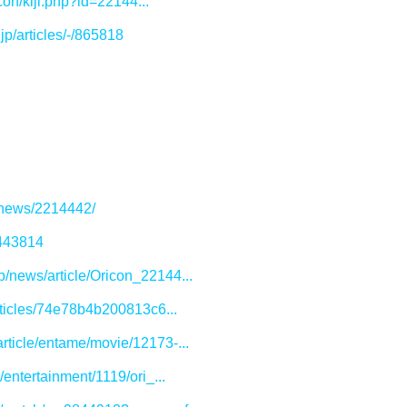
on/kiji.php?id=22144...
jp/articles/-/865818
p/news/2214442/
/443814
jp/news/article/Oricon_22144...
rticles/74e78b4b200813c6...
/article/entame/movie/12173-...
/entertainment/1119/ori_...