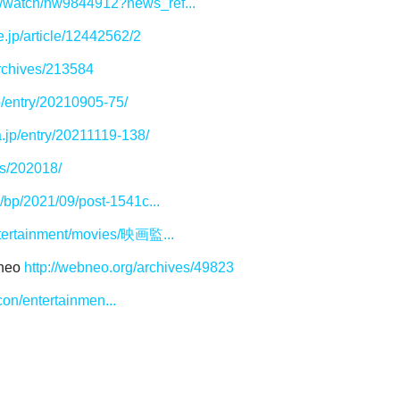
jp/watch/nw9844912?news_ref...
e.jp/article/12442562/2
archives/213584
p/entry/20210905-75/
.jp/entry/20211119-138/
ws/202018/
m/bp/2021/09/post-1541c...
ntertainment/movies/映画監...
eo
http://webneo.org/archives/49823
icon/entertainmen...