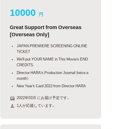
10000
円
Great Support from Overseas
[Overseas Only]
JAPAN PREMIERE SCREENING ONLINE
TICKET
We'll put YOUR NAME in This Movie's END
CREDITS.
Director HARA's Production Journal（twice a
month）
New Year's Card 2022 from Director HARA
2022年03月 にお届け予定です。
1人が応援しています。