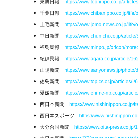
東奥日報
https://www.toonippo.co.jp/article
千葉日報
https://www.chibanippo.co.jp/life
上毛新聞
https://www.jomo-news.co.jp/life/
中日新聞
https://www.chunichi.co.jp/article
福島民報
https://www.minpo.jp/oricon/more
紀伊民報
https://www.agara.co.jp/article/1
山陽新聞
https://www.sanyonews.jp/photo/d
徳島新聞
https://www.topics.or.jp/articles/-
愛媛新聞
https://www.ehime-np.co.jp/artic
西日本新聞
https://www.nishinippon.co.jp/i
西日本スポーツ
https://www.nishinippon.c
大分合同新聞
https://www.oita-press.co.jp