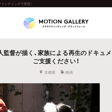
ファンディングで実現！
Highlight
將人監督が描く、家族による再生のドキュ
人気のプロジェクト
新着プロジェクト
終了間近のプロジェ
ご支援ください！
Feature
京都府
映画
タグから探す
キュレーターから探す
特集から探す
Legendary
最新達成プロジェクト
調達額が大きいプロジェクト