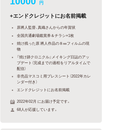
10000
円
+エンドクレジットにお名前掲載
原將人監督、真織さんからの年賀状
全国共通劇場鑑賞券＆チラシ×1枚
焼け残った原 將人作品の８㎜フィルムの現
物
『焼け跡クロニクル』メイキング日誌のアッ
プデート（完成までの過程をリアルタイムで
配信）
非売品マスコミ用プレスシート（2022年カレ
ンダー付き）
エンドクレジットにお名前掲載
2022年02月 にお届け予定です。
68人が応援しています。