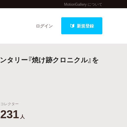
MotionGallery について
ログイン
新規登録
メンタリー『焼け跡クロニクル』を
クト
最新進捗報告から探す
コレクター
231
人