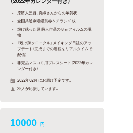
（2022年カレンダー付き）
原將人監督、真織さんからの年賀状
全国共通劇場鑑賞券＆チラシ×1枚
焼け残った原 將人作品の８㎜フィルムの現
物
『焼け跡クロニクル』メイキング日誌のアッ
プデート（完成までの過程をリアルタイムで
配信）
非売品マスコミ用プレスシート（2022年カレ
ンダー付き）
2022年02月 にお届け予定です。
28人が応援しています。
10000
円