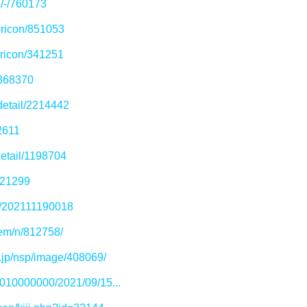
s/-/760173
/oricon/851053
oricon/341251
/368370
detail/2214442
62611
etail/1198704
/621299
le/202111190018
tem/n/812758/
o.jp/nsp/image/408069/
/1010000000/2021/09/15...