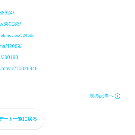
188624/
ie/380183/
net/movies/32469/
ema/42089/
a/380183
jp/movie/T0026948
次の記事へ
デート一覧に戻る