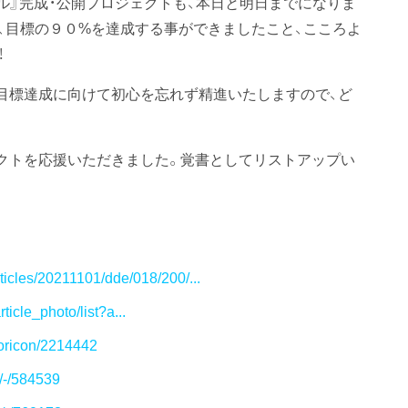
ル』完成・公開プロジェクトも、本日と明日までになりま
、目標の９０%を達成する事ができましたこと、こころよ
！
。目標達成に向けて初心を忘れず精進いたしますので、ど
クトを応援いただきました。覚書としてリストアップい
articles/20211101/dde/018/200/...
ticle_photo/list?a...
e/oricon/2214442
s/-/584539