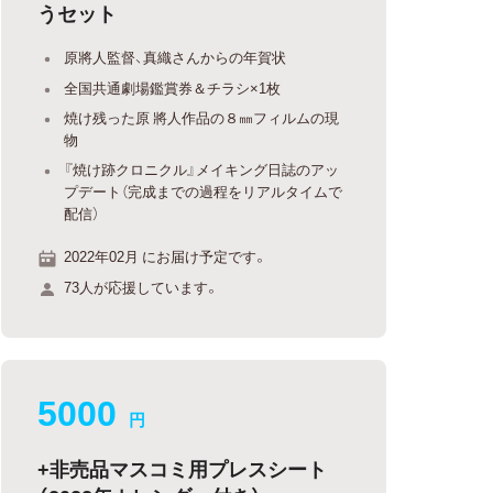
うセット
原將人監督、真織さんからの年賀状
全国共通劇場鑑賞券＆チラシ×1枚
焼け残った原 將人作品の８㎜フィルムの現
物
『焼け跡クロニクル』メイキング日誌のアッ
プデート（完成までの過程をリアルタイムで
配信）
2022年02月 にお届け予定です。
73人が応援しています。
5000
円
+非売品マスコミ用プレスシート