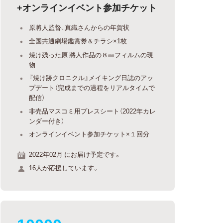
+オンラインイベント参加チケット
原將人監督、真織さんからの年賀状
全国共通劇場鑑賞券＆チラシ×1枚
焼け残った原 將人作品の８㎜フィルムの現
物
『焼け跡クロニクル』メイキング日誌のアッ
プデート（完成までの過程をリアルタイムで
配信）
非売品マスコミ用プレスシート（2022年カレ
ンダー付き）
オンラインイベント参加チケット×１回分
2022年02月 にお届け予定です。
16人が応援しています。