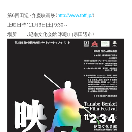
第6回田辺・弁慶映画祭（
http://www.tbff.jp/
）
上映日時：11月3日[土] 9:30～
場所 ：紀南文化会館（和歌山県田辺市）