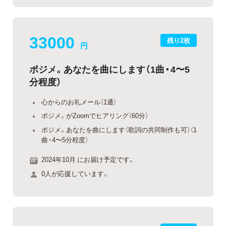
33000
残り2枚
円
ポジメ。あなたを曲にします（1曲・4〜5
分程度）
心からのお礼メール（1通）
ポジメ。がZoomでヒアリング（60分）
ポジメ。あなたを曲にします（歌詞の共同制作も可）（1
曲・4〜5分程度）
2024年10月 にお届け予定です。
0人が応援しています。