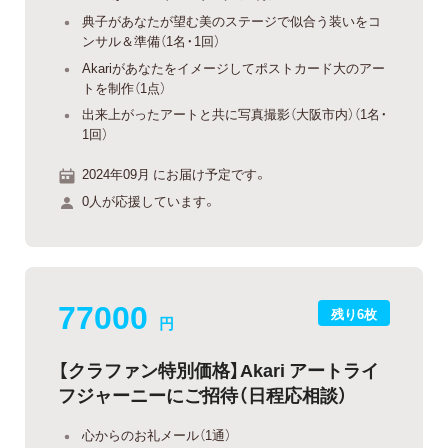
典子があなたが望む美のステージで似合う装いをコ
ンサル＆準備（1名・1回）
Akariがあなたをイメージしてポストカード大のアー
トを制作（1点）
出来上がったアートと共に写真撮影（大阪市内）（1名・
1回）
2024年09月 にお届け予定です。
0人が応援しています。
77000
残り6枚
円
【クラファン特別価格】Akari アートライ
フジャーニーにご招待（日程応相談）
心からのお礼メール（1通）