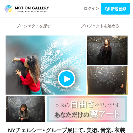
ログイン
新規登録
プロジェクトを探す
プロジェクトを始める
NYチェルシー・グループ展にて、美術、音楽、衣装