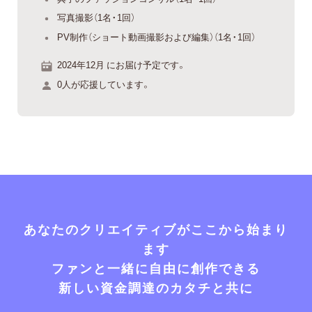
写真撮影（1名・1回）
PV制作（ショート動画撮影および編集）（1名・1回）
2024年12月 にお届け予定です。
0人が応援しています。
あなたのクリエイティブがここから始まり
ます
ファンと一緒に自由に創作できる
新しい資金調達のカタチと共に