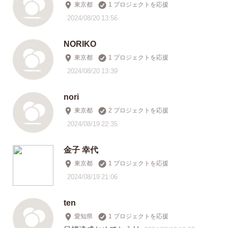
東京都
1 プロジェクトを応援
2024/08/20 13:56
NORIKO
東京都
1 プロジェクトを応援
2024/08/20 13:39
nori
東京都
2 プロジェクトを応援
2024/08/19 22:35
金子 幸代
東京都
1 プロジェクトを応援
2024/08/19 21:06
ten
愛知県
1 プロジェクトを応援