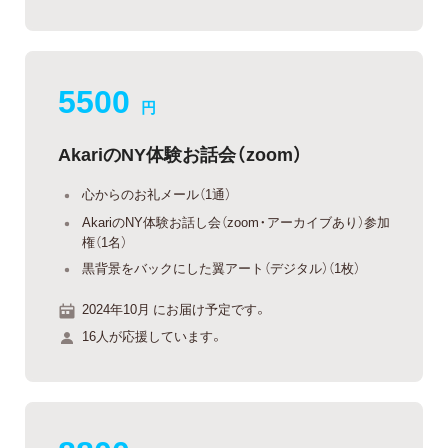
5500
円
AkariのNY体験お話会（zoom）
心からのお礼メール（1通）
AkariのNY体験お話し会（zoom・アーカイブあり）参加
権（1名）
黒背景をバックにした翼アート（デジタル）（1枚）
2024年10月 にお届け予定です。
16人が応援しています。