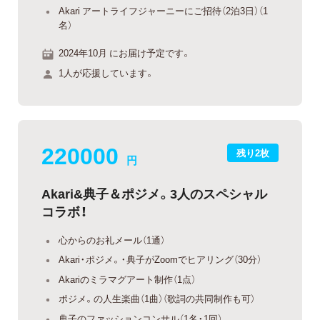
Akari アートライフジャーニーにご招待（2泊3日）（1
名）
2024年10月 にお届け予定です。
1人が応援しています。
220000
残り2枚
円
Akari&典子＆ポジメ。3人のスペシャル
コラボ！
心からのお礼メール（1通）
Akari・ポジメ。・典子がZoomでヒアリング（30分）
Akariのミラマグアート制作（1点）
ポジメ。の人生楽曲（1曲）（歌詞の共同制作も可）
典子のファッションコンサル（1名・1回）