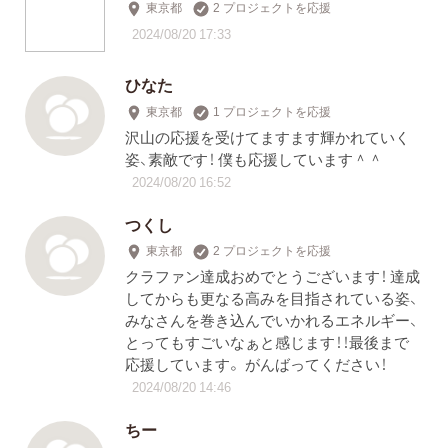
東京都
2 プロジェクトを応援
2024/08/20 17:33
ひなた
東京都
1 プロジェクトを応援
沢山の応援を受けてますます輝かれていく
姿、素敵です！ 僕も応援しています＾＾
2024/08/20 16:52
つくし
東京都
2 プロジェクトを応援
クラファン達成おめでとうございます！ 達成
してからも更なる高みを目指されている姿、
みなさんを巻き込んでいかれるエネルギー、
とってもすごいなぁと感じます！！最後まで
応援しています。 がんばってください！
2024/08/20 14:46
ちー