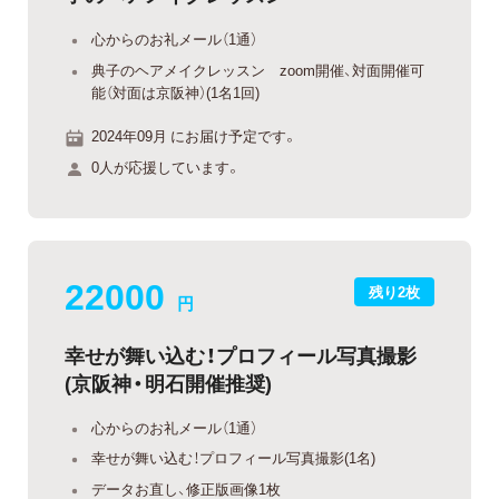
心からのお礼メール（1通）
典子のヘアメイクレッスン zoom開催、対面開催可
能（対面は京阪神）(1名1回)
2024年09月 にお届け予定です。
0人が応援しています。
22000
残り2枚
円
幸せが舞い込む！プロフィール写真撮影
(京阪神・明石開催推奨)
心からのお礼メール（1通）
幸せが舞い込む！プロフィール写真撮影(1名)
データお直し、修正版画像1枚