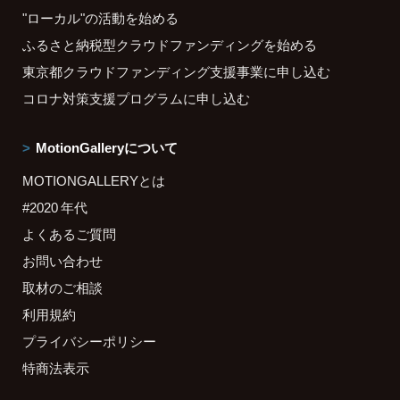
"ローカル"の活動を始める
ふるさと納税型クラウドファンディングを始める
東京都クラウドファンディング支援事業に申し込む
コロナ対策支援プログラムに申し込む
MotionGalleryについて
MOTIONGALLERYとは
#2020 年代
よくあるご質問
お問い合わせ
取材のご相談
利用規約
プライバシーポリシー
特商法表示