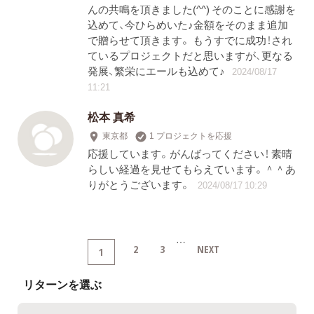
んの共鳴を頂きました(^^) そのことに感謝を
込めて、今ひらめいた♪金額をそのまま追加
で贈らせて頂きます。 もうすでに成功！され
ているプロジェクトだと思いますが、更なる
発展、繁栄にエールも込めて♪
2024/08/17
11:21
松本 真希
東京都
1 プロジェクトを応援
応援しています。がんばってください！ 素晴
らしい経過を見せてもらえています。＾＾あ
りがとうございます。
2024/08/17 10:29
…
2
3
NEXT
1
リターンを選ぶ