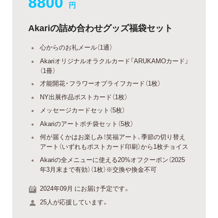
8800
円
Akariの詰め合わせグッズ福袋セット
心からのお礼メール（1通）
Akariオリジナルオラクルカード「ARUKAMOカード」
（1冊）
才能開花・フラワーオブライフカード（1枚）
NY出展作品ポストカード（1枚）
メッセージカードセット（5枚）
Akariのアートポチ袋セット（5枚）
何が届くかはお楽しみ！笑福アート、季節の切り替え
アート（いずれもポストカード印刷）から1枚チョイス
Akariの全メニューに使える20%オフクーポン（2025
年3月末まで有効）（1枚）※交換や換金不可
2024年09月 にお届け予定です。
25人が応援しています。