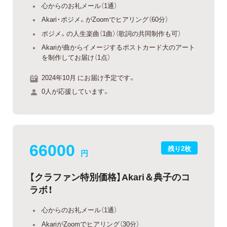
心からのお礼メール（1通）
Akari・ポジメ。がZoomでヒアリング（60分）
ポジメ。の人生楽曲（1曲）（歌詞の共同制作も可）
Akariが曲からイメージするポストカード大のアート
を制作してお届け（1点）
2024年10月 にお届け予定です。
0人が応援しています。
66000
残り2枚
円
【クラファン特別価格】Akari＆典子のコ
ラボ！
心からのお礼メール（1通）
AkariがZoomでヒアリング（30分）