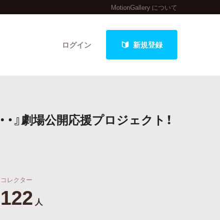
MotionGallery について
ログイン
新規登録
クト
・・』劇場公開応援プロジェクト！
最新進捗報告から探す
コレクター
122
人