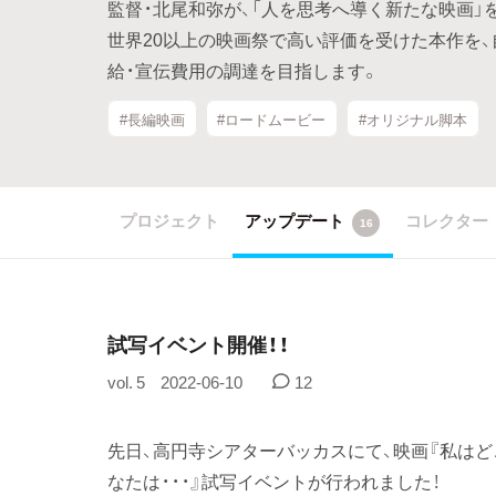
監督・北尾和弥が、「人を思考へ導く新たな映画」
世界20以上の映画祭で高い評価を受けた本作を
給・宣伝費用の調達を目指します。
#長編映画
#ロードムービー
#オリジナル脚本
プロジェクト
アップデート
コレクター
16
試写イベント開催！！
vol. 5
2022-06-10
12
先日、高円寺シアターバッカスにて、映画『私はど
なたは・・・』試写イベントが行われました！