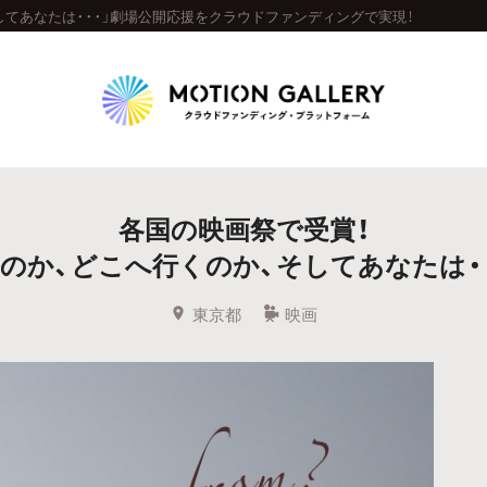
してあなたは・・・」劇場公開応援をクラウドファンディングで実現！
Highlight
各国の映画祭で受賞！
人気のプロジェクト
新着プロジェクト
終了間近のプロジェ
のか、どこへ行くのか、そしてあなたは・
Feature
東京都
映画
タグから探す
キュレーターから探す
特集から探す
Legendary
最新達成プロジェクト
調達額が大きいプロジェクト