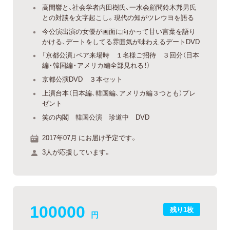
高間響と、社会学者内田樹氏、一水会顧問鈴木邦男氏
との対談を文字起こし。現代の知がツレウヨを語る
今公演出演の女優が画面に向かって甘い言葉を語り
かける、デートをしてる雰囲気が味わえるデートDVD
「京都公演」ペア来場時 １名様ご招待 ３回分（日本
編・韓国編・アメリカ編全部見れる！）
京都公演DVD ３本セット
上演台本（日本編、韓国編、アメリカ編３つとも）プレ
ゼント
笑の内閣 韓国公演 珍道中 DVD
2017年07月 にお届け予定です。
3人が応援しています。
100000
残り1枚
円