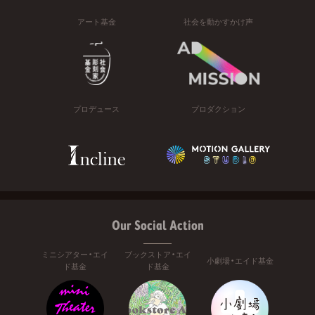
アート基金
社会を動かすかけ声
プロデュース
プロダクション
Our Social Action
ミニシアター・エイ
ブックストア・エイ
小劇場・エイド基金
ド基金
ド基金