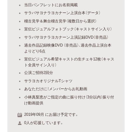
当日パンフレットにお名前掲載
サラバサヨナラヨカナーン上演台本（データ）
稽古見学＆舞台稽古見学（複数日から選択）
宣伝ビジュアルフォトブック（キャストサイン入り）
サラバサヨナラヨカナーン上演記録DVD（非売品）
過去作品記録映像DVD （非売品）、過去作品上演台本
よりどり6点
宣伝ビジュアル希望キャストの生チェキ12枚（キャス
ト全員サイン入り）
公演ご招待2回分
サラヨカオリジナルTシャツ
あなただけに！メンバーからお礼動画
小林真梨恵がご指定の曲に振り付け（3分以内）振り付
け動画提供
2019年09月 にお届け予定です。
0人が応援しています。