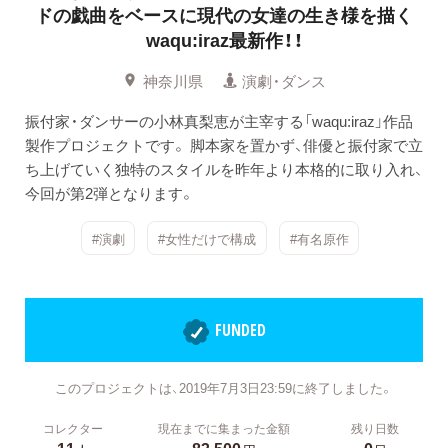
ドの戯曲をベースに現代の女達の生き様を描く
waqu:iraz最新作！！
神奈川県
演劇・ダンス
振付家・ダンサーの小林真梨恵が主宰する「waqu:iraz」作品
製作プロジェクトです。 脚本家を置かず、俳優と振付家で立
ち上げていく独特のスタイルを昨年より本格的に取り入れ、
今回が第2弾となります。
#演劇
#女性だけで構成
#有名原作
FUNDED
このプロジェクトは、2019年7月3日23:59に終了しました。
コレクター
現在までに集まった金額
残り日数
11
83,500
0