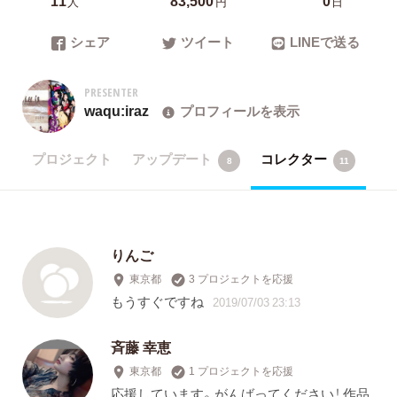
人
円
日
シェア
ツイート
LINEで送る
PRESENTER
waqu:iraz
プロフィールを表示
プロジェクト
アップデート
コレクター
8
11
りんご
東京都
3 プロジェクトを応援
もうすぐですね
2019/07/03 23:13
斉藤 幸恵
東京都
1 プロジェクトを応援
応援しています。がんばってください！ 作品