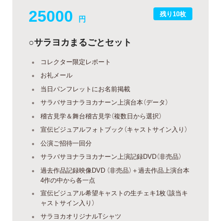
25000
残り10枚
円
○サラヨカまるごとセット
コレクター限定レポート
お礼メール
当日パンフレットにお名前掲載
サラバサヨナラヨカナーン上演台本（データ）
稽古見学＆舞台稽古見学（複数日から選択）
宣伝ビジュアルフォトブック（キャストサイン入り）
公演ご招待一回分
サラバサヨナラヨカナーン上演記録DVD（非売品）
過去作品記録映像DVD （非売品）＋過去作品上演台本
4作の中から各一点
宣伝ビジュアル希望キャストの生チェキ1枚（該当キ
ャストサイン入り）
サラヨカオリジナルTシャツ