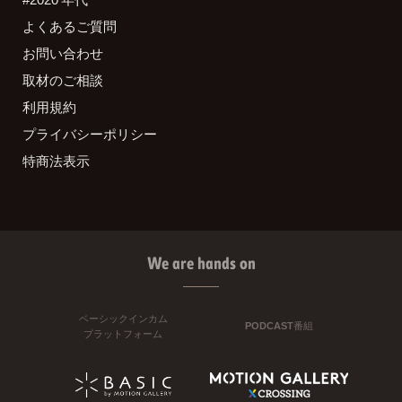
よくあるご質問
お問い合わせ
取材のご相談
利用規約
プライバシーポリシー
特商法表示
We are hands on
ベーシックインカム
PODCAST番組
プラットフォーム