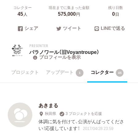
コレクター
現在までに集まった金額
残り日数
45
575,000
0
人
円
日
シェア
ツイート
LINEで送る
PRESENTER
パラノワール（旧Voyantroupe）
プロフィールを表示
プロジェクト
アップデート
コレクター
1
45
あきまる
秋田県
3 プロジェクトを応援
体調に気を付けて、公演がんばってくださ
い！応援しています！
2017/04/28 23:59