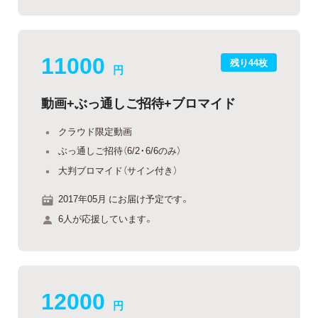
11000
残り44枚
円
動画+ぶっ通しご招待+ブロマイド
クラウド限定動画
ぶっ通しご招待（6/2・6/6のみ）
大判ブロマイド（サイン付き）
2017年05月 にお届け予定です。
6人が応援しています。
12000
円