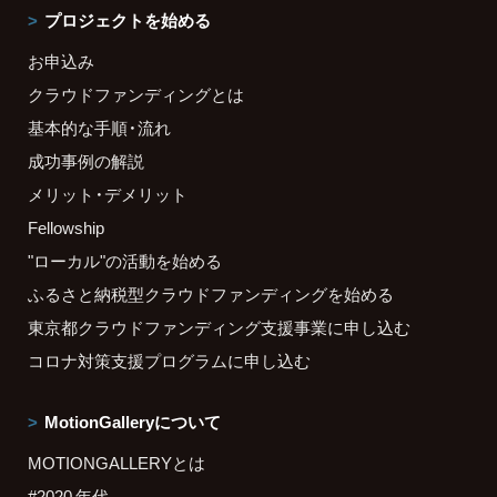
プロジェクトを始める
お申込み
クラウドファンディングとは
基本的な手順・流れ
成功事例の解説
メリット・デメリット
Fellowship
"ローカル"の活動を始める
ふるさと納税型クラウドファンディングを始める
東京都クラウドファンディング支援事業に申し込む
コロナ対策支援プログラムに申し込む
MotionGalleryについて
MOTIONGALLERYとは
#2020 年代