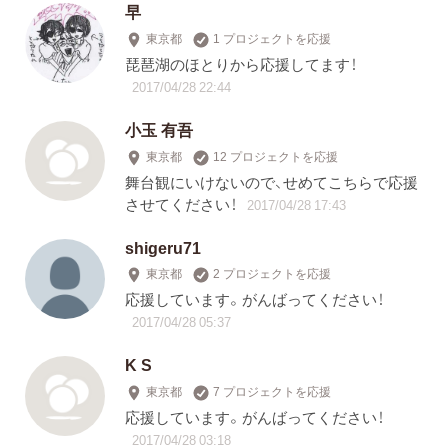
早
東京都
1 プロジェクトを応援
琵琶湖のほとりから応援してます！
2017/04/28 22:44
小玉 有吾
東京都
12 プロジェクトを応援
舞台観にいけないので、せめてこちらで応援
させてください！
2017/04/28 17:43
shigeru71
東京都
2 プロジェクトを応援
応援しています。がんばってください！
2017/04/28 05:37
K S
東京都
7 プロジェクトを応援
応援しています。がんばってください！
2017/04/28 03:18