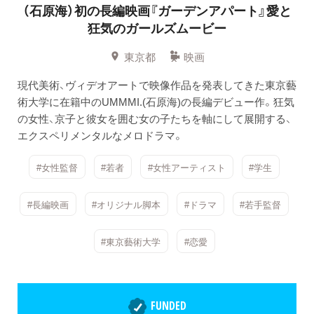
（石原海）初の長編映画『ガーデンアパート』愛と
狂気のガールズムービー
東京都
映画
現代美術、ヴィデオアートで映像作品を発表してきた東京藝
術大学に在籍中のUMMMI.(石原海)の長編デビュー作。狂気
の女性、京子と彼女を囲む女の子たちを軸にして展開する、
エクスペリメンタルなメロドラマ。
#女性監督
#若者
#女性アーティスト
#学生
#長編映画
#オリジナル脚本
#ドラマ
#若手監督
#東京藝術大学
#恋愛
FUNDED