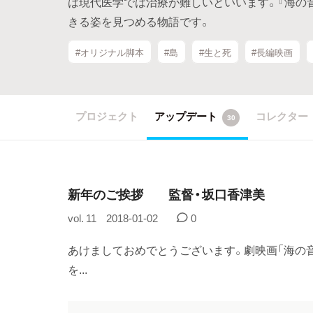
は現代医学では治療が難しいといいます。『海の
きる姿を見つめる物語です。
#オリジナル脚本
#島
#生と死
#長編映画
プロジェクト
アップデート
コレクター
30
新年のご挨拶 監督・坂口香津美
vol. 11
2018-01-02
0
あけましておめでとうございます。劇映画「海の音
を...