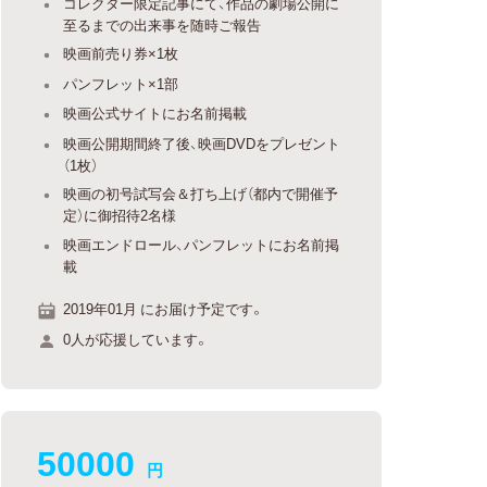
コレクター限定記事にて、作品の劇場公開に
至るまでの出来事を随時ご報告
映画前売り券×1枚
パンフレット×1部
映画公式サイトにお名前掲載
映画公開期間終了後、映画DVDをプレゼント
（1枚）
映画の初号試写会＆打ち上げ（都内で開催予
定）に御招待2名様
映画エンドロール、パンフレットにお名前掲
載
2019年01月 にお届け予定です。
0人が応援しています。
50000
円