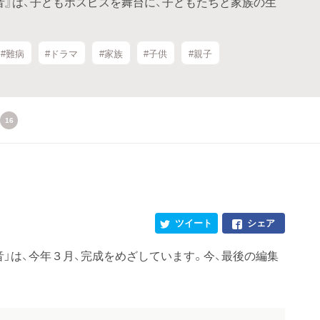
音』は、子どもホスピスを舞台に、子どもたちと家族の生
#難病
#ドラマ
#家族
#子供
#親子
16
ツイート
シェア
」は、今年３月、完成をめざしています。今、最後の編集