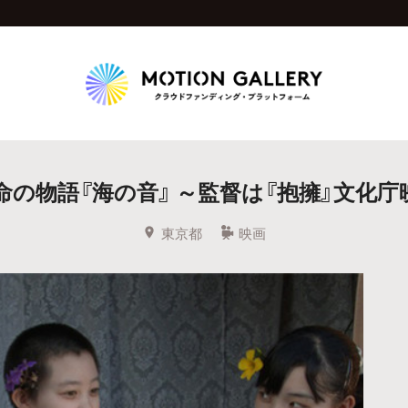
Highlight
の物語『海の音』 ～監督は『抱擁』文化
人気のプロジェクト
新着プロジェクト
終了間近のプロジェ
東京都
映画
Feature
タグから探す
キュレーターから探す
特集から探す
Legendary
最新達成プロジェクト
調達額が大きいプロジェクト