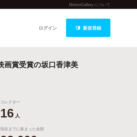
MotionGallery について
ログイン
新規登録
庁映画賞受賞の坂口香津美
クト
コレクター
最新進捗報告から探す
16
人
現在までに集まった金額