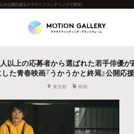
焉」の公開応援をクラウドファンディングで実現！
Highlight
00人以上の応募者から選ばれた若手俳優が
人気のプロジェクト
新着プロジェクト
終了間近のプロジェ
にした青春映画『うかうかと終焉』公開応援
Feature
東京都
映画
タグから探す
キュレーターから探す
特集から探す
Legendary
最新達成プロジェクト
調達額が大きいプロジェクト