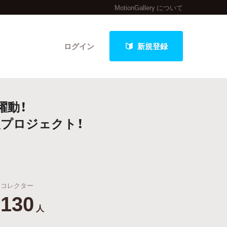
MotionGallery について
ログイン
新規登録
躍動！
クト
プロジェクト！
最新進捗報告から探す
コレクター
130
人