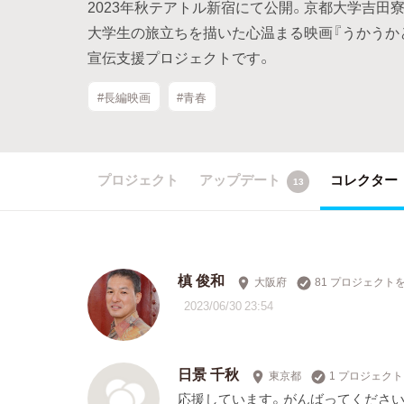
2023年秋テアトル新宿にて公開。京都大学吉田
大学生の旅立ちを描いた心温まる映画『うかうか
宣伝支援プロジェクトです。
#長編映画
#青春
プロジェクト
アップデート
コレクター
13
槙 俊和
大阪府
81 プロジェクト
2023/06/30 23:54
日景 千秋
東京都
1 プロジェク
応援しています。がんばってください