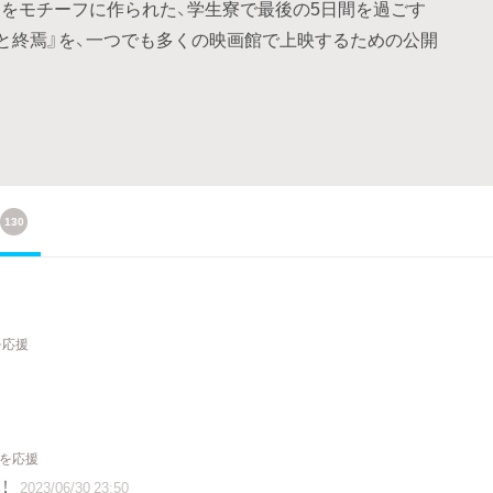
寮をモチーフに作られた、学生寮で最後の5日間を過ごす
と終焉』を、一つでも多くの映画館で上映するための公開
130
を応援
トを応援
！
2023/06/30 23:50