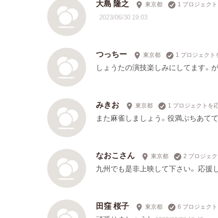
大島 隆之
東京都
1 プロジェク
2023/06/30 19:03
つっちー
東京都
1 プロジェクト
しょうたの演技楽しみにしてます。が
みきお
東京都
1 プロジェクトを
また麻雀しましょう。役満ぶちあて
なおこさん
東京都
2 プロジェ
九州でも是非上映して下さい。 応援
田窪 桜子
東京都
6 プロジェク