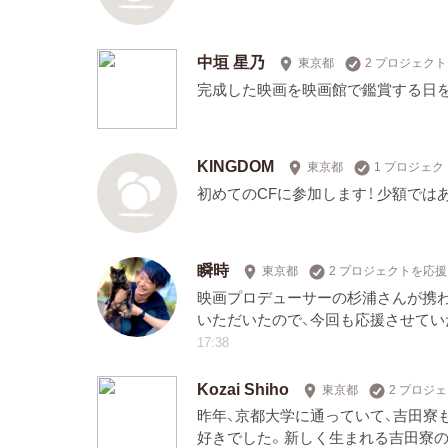
中垣 星乃
東京都
2 プロジェク
完成した映画を映画館で鑑賞する日
KINGDOM
東京都
1 プロジェ
初めてのCFに参加します！ 少額では
瞬時
東京都
2 プロジェクトを応援
映画プロデューサーの杉浦さんが携
いただいたので、今回も応援させてい
17:38
Kozai Shiho
東京都
2 プロジ
昨年、京都大学に通っていて、吉田寮
好きでした。新しく生まれる吉田寮