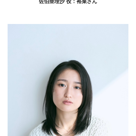
佐伯亜理沙 役：裕菜さん