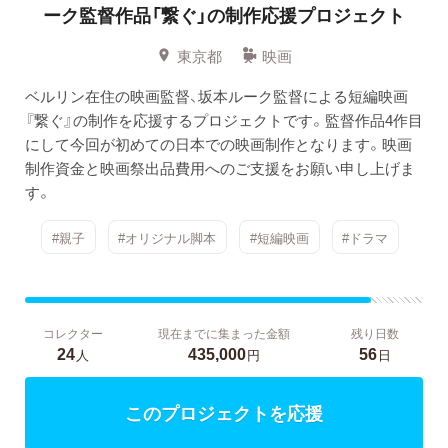
ーク監督作品「繋ぐ」の制作応援プロジェクト
東京都
映画
ベルリン在住の映画監督、坂本ルーク監督による短編映画
『繋ぐ』の制作を応援するプロジェクトです。監督作品4作目
にして今回が初めての日本での映画制作となります。映画
制作資金と映画祭出品費用へのご支援をお願い申し上げま
す。
#親子
#オリジナル脚本
#短編映画
#ドラマ
コレクター
現在までに集まった金額
残り日数
24
435,000
56
人
円
日
このプロジェクトを応援