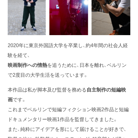
2020年に東京外国語大学を卒業し、約4年間の社会人経
験を経て、
映画制作への情熱
を追うために、日本を離れ、ベルリン
で2度目の大学生活を送っています。
本作品は私が脚本及び監督を務める
自主制作の短編映
画
です。
これまでベルリンで短編フィクション映画2作品と短編
ドキュメンタリー映画1作品を監督してきました。
また、純粋にアイデアを形にして届けることが好きで、