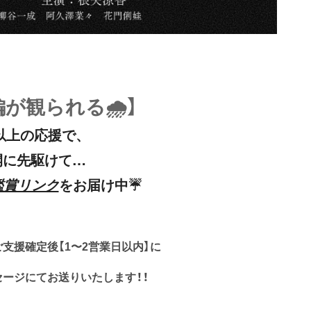
が観られる🌧️】
円以上の応援で、
開に先駆けて…
をお届け中☔️
鑑賞リンク
ご支援確定後【1〜2営業日以内】に
のメッセージにてお送りいたします！！