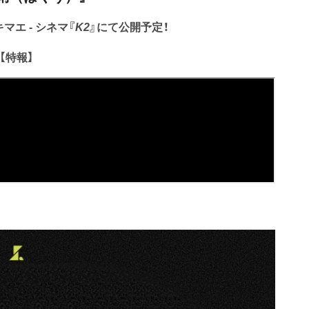
キマエ - シネマ『
K2
』にて公開予定！
【特報】