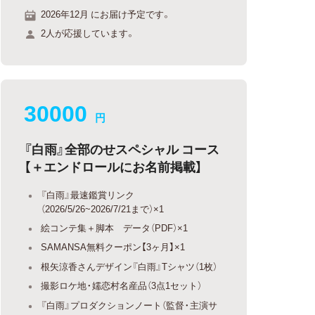
2026年12月 にお届け予定です。
2人が応援しています。
30000
円
『白雨』全部のせスペシャル コース
【＋エンドロールにお名前掲載】
『白雨』最速鑑賞リンク
（2026/5/26~2026/7/21まで）×1
絵コンテ集＋脚本 データ（PDF）×1
SAMANSA無料クーポン【3ヶ月】×1
根矢涼香さんデザイン『白雨』Tシャツ（1枚）
撮影ロケ地・嬬恋村名産品（3点1セット）
『白雨』プロダクションノート（監督・主演サ