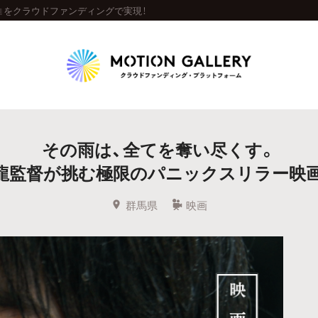
』をクラウドファンディングで実現！
Highlight
その雨は、全てを奪い尽くす。
人気のプロジェクト
新着プロジェクト
終了間近のプロジェ
龍監督が挑む極限のパニックスリラー映画
Feature
群馬県
映画
タグから探す
キュレーターから探す
特集から探す
Legendary
最新達成プロジェクト
調達額が大きいプロジェクト