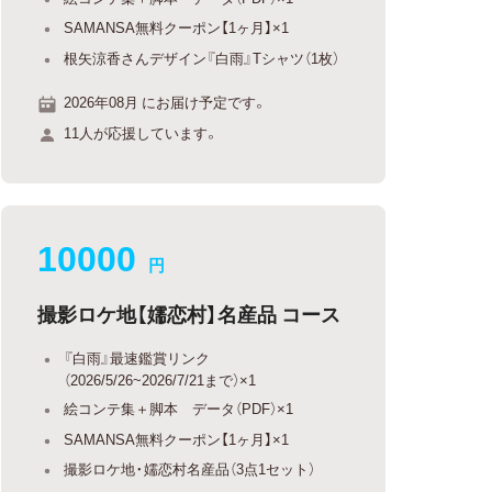
SAMANSA無料クーポン【1ヶ月】×1
根矢涼香さんデザイン『白雨』Tシャツ（1枚）
2026年08月 にお届け予定です。
11人が応援しています。
10000
円
撮影ロケ地【嬬恋村】名産品 コース
『白雨』最速鑑賞リンク
（2026/5/26~2026/7/21まで）×1
絵コンテ集＋脚本 データ（PDF）×1
SAMANSA無料クーポン【1ヶ月】×1
撮影ロケ地・嬬恋村名産品（3点1セット）