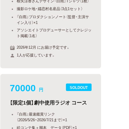
根矢涼香さんデザイン『白雨』Tシャツ（1枚）
撮影ロケ地・嬬恋村名産品（3点1セット）
『白雨』プロダクションノート（監督・主演サ
イン入り）×1
アソシエイトプロデューサーとしてクレジッ
ト掲載（1名）
2026年12月 にお届け予定です。
1人が応援しています。
70000
SOLDOUT
円
【限定1個】劇中使用ラジオ コース
『白雨』最速鑑賞リンク
（2026/5/26~2026/7/21まで）×1
絵コンテ集＋脚本 データ（PDF）×1