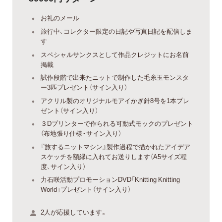
お礼のメール
旅行中、コレクター限定の日記や写真日記を配信しま
す
スペシャルサンクスとして作品クレジットにお名前
掲載
試作段階で出来たニットで制作した毛糸玉モンスタ
ー3匹プレゼント（サイン入り）
アクリル製のオリジナルモアイかぎ針8号を1本プレ
ゼント（サイン入り）
３Dプリンターで作られる可動式モックのプレゼント
（布地張り仕様・サイン入り）
『旅するニットマシン』製作過程で描かれたアイデア
スケッチを額縁に入れてお送りします（A5サイズ程
度、サイン入り）
力石咲活動プロモーションDVD「Knitting Knitting
World」プレゼント（サイン入り）
2人が応援しています。