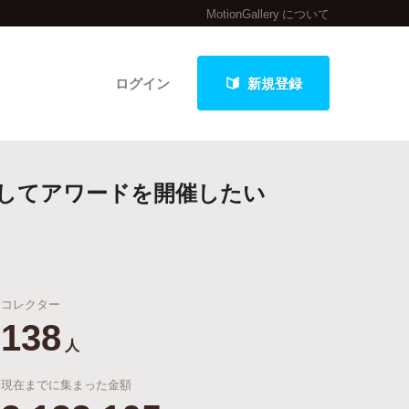
MotionGallery について
ログイン
新規登録
を記念してアワードを開催したい
クト
コレクター
最新進捗報告から探す
138
人
現在までに集まった金額