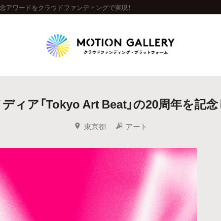
0周年記念アワードをクラウドファンディングで実現！
Highlight
ア「Tokyo Art Beat」の20周年
人気のプロジェクト
新着プロジェクト
終了間近のプロジェ
東京都
アート
Feature
タグから探す
キュレーターから探す
特集から探す
Legendary
最新達成プロジェクト
調達額が大きいプロジェクト