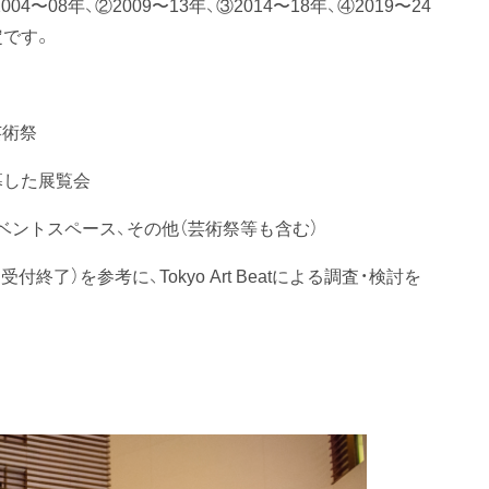
08年、②2009〜13年、③2014〜18年、④2019〜24
定です。
芸術祭
開幕した展覧会
ベントスペース、その他（芸術祭等も含む）
了）を参考に、Tokyo Art Beatによる調査・検討を