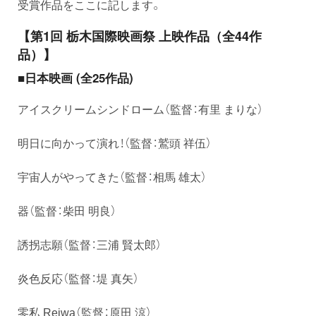
受賞作品をここに記します。
【第1回 栃木国際映画祭 上映作品（全44作
品）】
■日本映画 (全25作品)
アイスクリームシンドローム（監督：有里 まりな）
明日に向かって演れ！（監督：鷲頭 祥伍）
宇宙人がやってきた（監督：相馬 雄太）
器（監督：柴田 明良）
誘拐志願（監督：三浦 賢太郎）
炎色反応（監督：堤 真矢）
零私 Reiwa（監督：原田 涼）