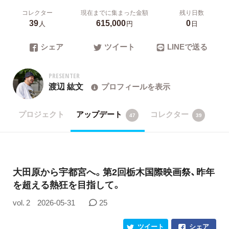
コレクター
現在までに集まった金額
残り日数
39
615,000
0
人
円
日
シェア
ツイート
LINEで送る
PRESENTER
渡辺 紘文
プロフィールを表示
プロジェクト
アップデート
コレクター
47
39
大田原から宇都宮へ。第2回栃木国際映画祭、昨年
を超える熱狂を目指して。
vol. 2
2026-05-31
25
ツイート
シェア