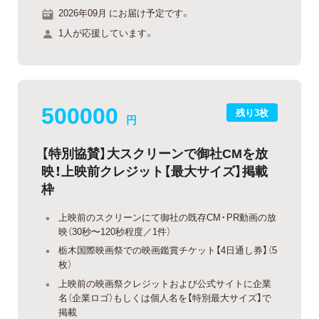
2026年09月 にお届け予定です。
1人が応援しています。
500000
残り3枚
円
【特別協賛】大スクリーンで御社CMを放
映！上映前クレジット【最大サイズ】掲載
枠
上映前のスクリーンにて御社の既存CM・PR動画の放
映（30秒〜120秒程度／1件）
栃木国際映画祭での映画鑑賞チケット【4日通し券】（5
枚）
上映前の映画祭クレジットおよび公式サイトに企業
名（企業ロゴ）もしくは個人名を【特別最大サイズ】で
掲載