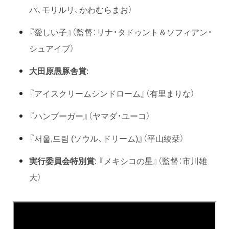
パ、モリルリ、かわむらまお）
『愛しい子』（監督：リナ・タドゥント＆ソフィアン・
シュアイブ）
大田原愚豚舎賞
:
『アイスクリームシンドローム』（有里まりな）
『ハンブーガー』（ヤマダ・ユーコ）
『서울,드림 (ソウル、ドリーム)』（平山綾栞）
実行委員会特別賞
: 『メキシコの星』（監督：市川雄
大）