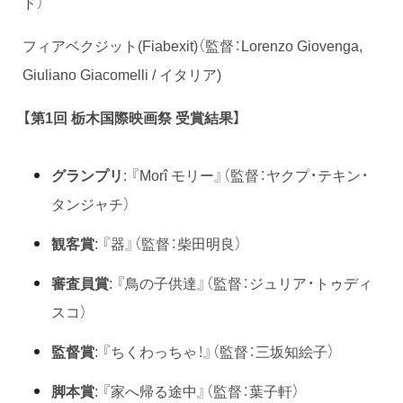
ド）
フィアベクジット
(Fiabexit)
（監督：
Lorenzo Giovenga,
Giuliano Giacomelli /
イタリア
)
【第1回 栃木国際映画祭 受賞結果】
グランプリ
: 『Morî モリー』（監督：ヤクプ・テキン・
タンジャチ）
観客賞
: 『器』（監督：柴田明良）
審査員賞
: 『鳥の子供達』（監督：ジュリア・トゥディ
スコ）
監督賞
: 『ちくわっちゃ！』（監督：三坂知絵子）
脚本賞
: 『家へ帰る途中』（監督：葉子軒）