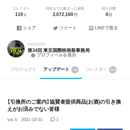
コレクター
現在までに集まった金額
残り日数
119
3,072,100
0
人
円
日
シェア
ツイート
LINEで送る
PRESENTER
第34回 東京国際映画祭事務局
プロフィールを表示
プロジェクト
アップデート
コレクター
18
119
【引換所のご案内】協賛者提供商品(お酒)の引き換
えがお済みでない皆様
vol. 6
2021-10-31
1