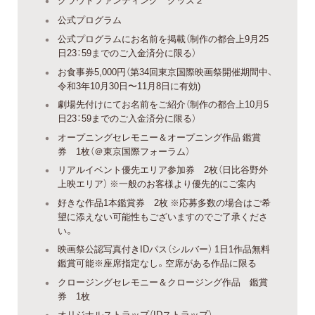
公式プログラム
公式プログラムにお名前を掲載（制作の都合上9月25
日23：59までのご入金済分に限る）
お食事券5,000円（第34回東京国際映画祭開催期間中、
令和3年10月30日〜11月8日に有効)
劇場先付けにてお名前をご紹介（制作の都合上10月5
日23：59までのご入金済分に限る）
オープニングセレモニー＆オープニング作品 鑑賞
券 1枚（＠東京国際フォーラム）
リアルイベント優先エリア参加券 2枚（日比谷野外
上映エリア） ※一般のお客様より優先的にご案内
好きな作品1本鑑賞券 2枚 ※応募多数の場合はご希
望に添えない可能性もございますのでご了承くださ
い。
映画祭公認写真付きIDパス（シルバー） 1日1作品無料
鑑賞可能※座席指定なし。空席がある作品に限る
クロージングセレモニー＆クロージング作品 鑑賞
券 1枚
オリジナルストラップ（IDストラップ）