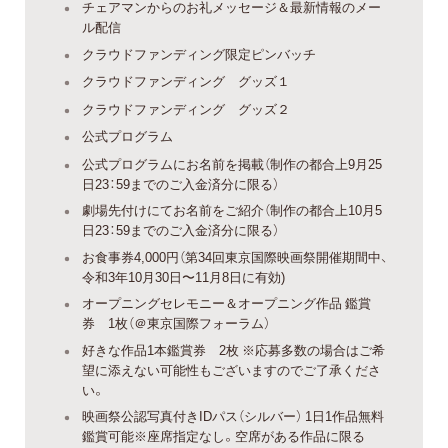
チェアマンからのお礼メッセージ＆最新情報のメー
ル配信
クラウドファンディング限定ピンバッチ
クラウドファンディング グッズ１
クラウドファンディング グッズ２
公式プログラム
公式プログラムにお名前を掲載（制作の都合上9月25
日23：59までのご入金済分に限る）
劇場先付けにてお名前をご紹介（制作の都合上10月5
日23：59までのご入金済分に限る）
お食事券4,000円（第34回東京国際映画祭開催期間中、
令和3年10月30日〜11月8日に有効)
オープニングセレモニー＆オープニング作品 鑑賞
券 1枚（＠東京国際フォーラム）
好きな作品1本鑑賞券 2枚 ※応募多数の場合はご希
望に添えない可能性もございますのでご了承くださ
い。
映画祭公認写真付きIDパス（シルバー） 1日1作品無料
鑑賞可能※座席指定なし。空席がある作品に限る