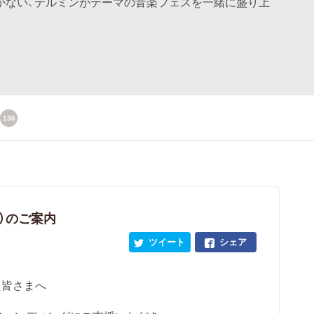
かない、テルミンがテーマの音楽フェスを一緒に盛り上
136
）のご案内
ツイート
シェア
た皆さまへ