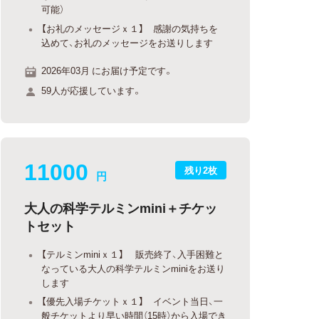
可能）
【お礼のメッセージｘ１】 感謝の気持ちを
込めて、お礼のメッセージをお送りします
2026年03月 にお届け予定です。
59人が応援しています。
11000
残り2枚
円
大人の科学テルミンmini＋チケッ
トセット
【テルミンminiｘ１】 販売終了、入手困難と
なっている大人の科学テルミンminiをお送り
します
【優先入場チケットｘ１】 イベント当日、一
般チケットより早い時間（15時）から入場でき