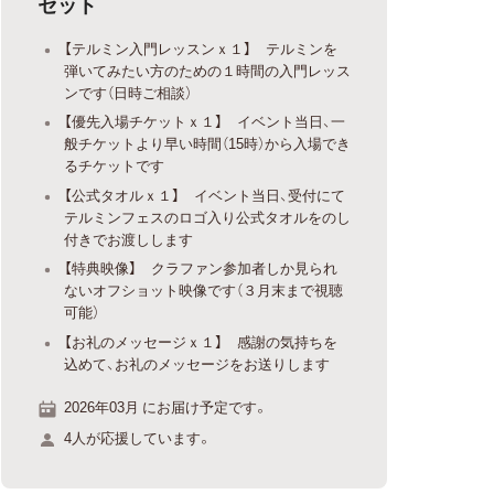
セット
【テルミン入門レッスンｘ１】 テルミンを
弾いてみたい方のための１時間の入門レッス
ンです（日時ご相談）
【優先入場チケットｘ１】 イベント当日、一
般チケットより早い時間（15時）から入場でき
るチケットです
【公式タオルｘ１】 イベント当日、受付にて
テルミンフェスのロゴ入り公式タオルをのし
付きでお渡しします
【特典映像】 クラファン参加者しか見られ
ないオフショット映像です（３月末まで視聴
可能）
【お礼のメッセージｘ１】 感謝の気持ちを
込めて、お礼のメッセージをお送りします
2026年03月 にお届け予定です。
4人が応援しています。