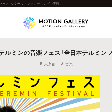
フェス」をクラウドファンディングで実現！
Highlight
テルミンの音楽フェス「全日本テルミンフ
人気のプロジェクト
新着プロジェクト
終了間近のプロジェ
東京都
音楽
Feature
タグから探す
キュレーターから探す
特集から探す
Legendary
最新達成プロジェクト
調達額が大きいプロジェクト