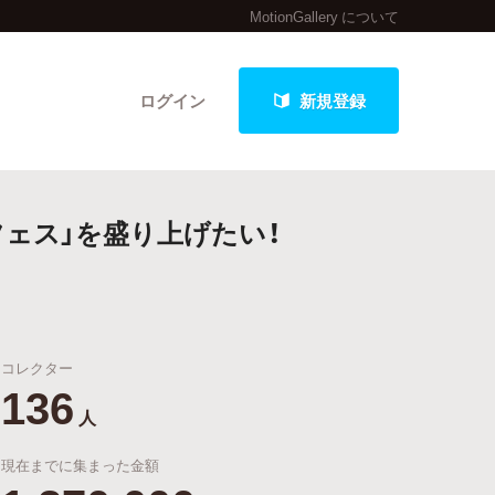
MotionGallery について
ログイン
新規登録
ェス」を盛り上げたい！
クト
コレクター
最新進捗報告から探す
136
人
現在までに集まった金額