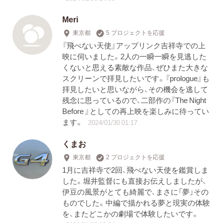
Meri
東京都
5 プロジェクトを応援
『飛べない天使』アップリンク吉祥寺での上
映に伺いました。2人の一瞬一瞬を見逃した
くないと思える素敵な作品、ぜひまた大きな
スクリーンで拝見したいです。『prologue』も
拝見したいと思いながら、その機会を逃して
残念に思っているので、二部作の『The Night
Before 』としての再上映を楽しみに待ってい
ます。
2024/01/30 01:17
くまお
東京都
2 プロジェクトを応援
1月に吉祥寺で2回、飛べない天使を鑑賞しま
した。堀井監督にも直接お伝えしましたが、
伊豆の風景がとても綺麗で、まさに「夢」その
ものでした。中編で描かれる夢と現実の体験
を、またどこかの劇場で体験したいです。