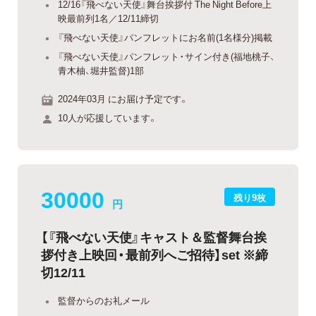
12/16『飛べない天使』舞台挨拶付 The Night Before上
映最前列1名／12/11締切
『飛べない天使』パンフレットにお名前(1名様分)掲載
『飛べない天使』パンフレット・サイン付き(福地桃子、
青木柚、堀井監督)1部
2024年03月 にお届け予定です。
10人が応援しています。
30000
残り9枚
円
【『飛べない天使』キャスト＆監督舞台挨
拶付き上映回・最前列へご招待】set ※締
切12/11
監督からのお礼メール