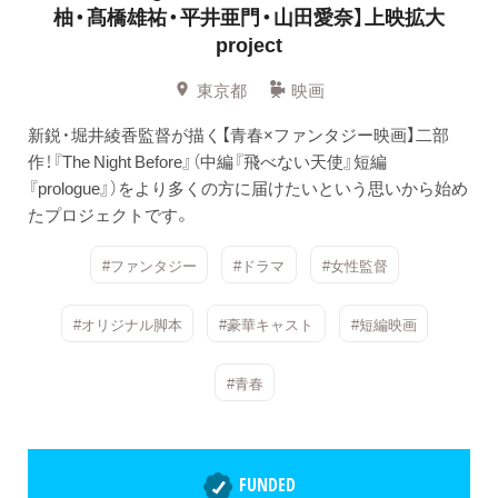
柚・髙橋雄祐・平井亜門・山田愛奈】上映拡大
project
東京都
映画
新鋭・堀井綾香監督が描く【青春×ファンタジー映画】二部
作！『The Night Before』（中編『飛べない天使』短編
『prologue』）をより多くの方に届けたいという思いから始め
たプロジェクトです。
#ファンタジー
#ドラマ
#女性監督
#オリジナル脚本
#豪華キャスト
#短編映画
#青春
FUNDED