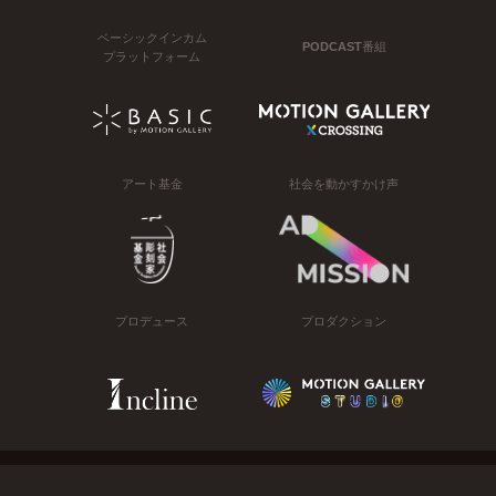
ベーシックインカム
PODCAST番組
プラットフォーム
アート基金
社会を動かすかけ声
プロデュース
プロダクション