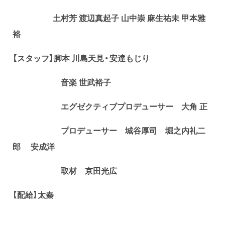
土村芳 渡辺真起子 山中崇 麻生祐未 甲本雅
裕
【スタッフ】脚本 川島天見・安達もじり
音楽 世武裕子
エグゼクティブプロデューサー 大角 正
プロデューサー 城谷厚司 堀之内礼二
郎 安成洋
取材 京田光広
【配給】太秦