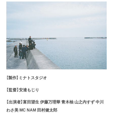
【
製作】ミナトスタジオ
【監督】安達もじり
【出演者】富田望生 伊藤万理華 青木柚 山之内すず 中川
わさ美 MC NAM 田村健太郎