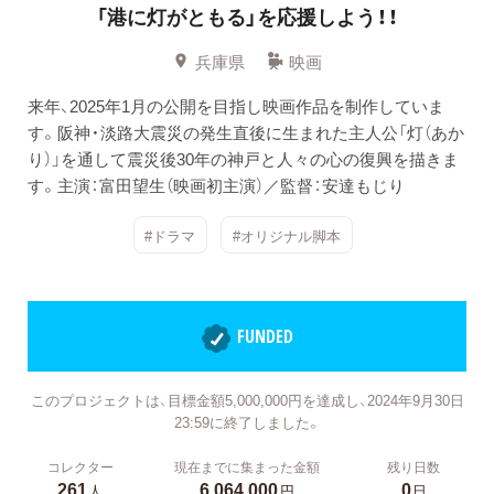
「港に灯がともる」を応援しよう！！
兵庫県
映画
来年、2025年1月の公開を目指し映画作品を制作していま
す。阪神・淡路大震災の発生直後に生まれた主人公「灯（あか
り）」を通して震災後30年の神戸と人々の心の復興を描きま
す。主演：富田望生（映画初主演）／監督：安達もじり
#ドラマ
#オリジナル脚本
FUNDED
このプロジェクトは、目標金額5,000,000円を達成し、2024年9月30日
23:59に終了しました。
コレクター
現在までに集まった金額
残り日数
261
6,064,000
0
人
円
日