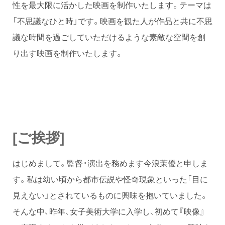
性を最大限に活かした映画を制作いたします。テーマは
「不思議なひと時」です。映画を観た人が作品と共に不思
議な時間を過ごしていただけるような素敵な空間を創
り出す映画を制作いたします。
[ご挨拶]
はじめまして。監督・演出を務めます今浪茉優と申しま
す。私は幼い頃から都市伝説や怪奇現象といった「目に
見えない」とされているものに興味を抱いていました。
そんな中、昨年、女子美術大学に入学し、初めて『映像』