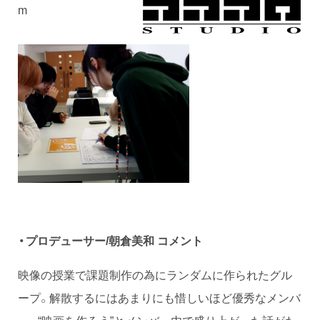
m
・プロデューサー/朝倉美和 コメント
映像の授業で課題制作の為にランダムに作られたグル
ープ。解散するにはあまりにも惜しいほど優秀なメンバ