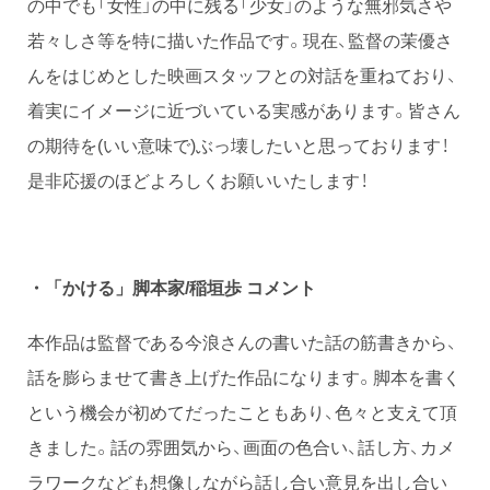
の中でも「女性」の中に残る「少女」のような無邪気さや
若々しさ等を特に描いた作品です。現在、監督の茉優さ
んをはじめとした映画スタッフとの対話を重ねており、
着実にイメージに近づいている実感があります。皆さん
の期待を(いい意味で)ぶっ壊したいと思っております！
是非応援のほどよろしくお願いいたします！
・「かける」脚本家/稲垣歩 コメント
本作品は監督である今浪さんの書いた話の筋書きから、
話を膨らませて書き上げた作品になります。脚本を書く
という機会が初めてだったこともあり、色々と支えて頂
きました。話の雰囲気から、画面の色合い、話し方、カメ
ラワークなども想像しながら話し合い意見を出し合い