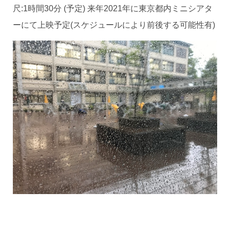
尺:1時間30分 (予定) 来年2021年に東京都内ミニシアタ
ーにて上映予定(スケジュールにより前後する可能性有)