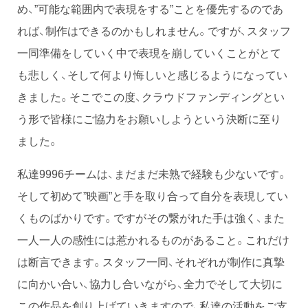
め、”可能な範囲内で表現をする”ことを優先するのであ
れば、制作はできるのかもしれません。ですが、スタッフ
一同準備をしていく中で表現を崩していくことがとて
も悲しく、そして何より悔しいと感じるようになってい
きました。そこでこの度、クラウドファンディングとい
う形で皆様にご協力をお願いしようという決断に至り
ました。
私達9996チームは、まだまだ未熟で経験も少ないです。
そして初めて”映画”と手を取り合って自分を表現してい
くものばかりです。ですがその繋がれた手は強く、また
一人一人の感性には惹かれるものがあること。これだけ
は断言できます。スタッフ一同、それぞれが制作に真摯
に向かい合い、協力し合いながら、全力でそして大切に
この作品を創り上げていきますので、私達の活動をご支