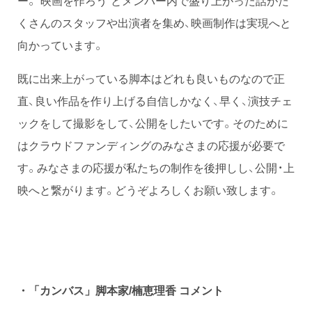
ー。“映画を作ろう”とメンバー内で盛り上がった話がた
くさんのスタッフや出演者を集め、映画制作は実現へと
向かっています。
既に出来上がっている脚本はどれも良いものなので正
直、良い作品を作り上げる自信しかなく、早く、演技チェ
ックをして撮影をして、公開をしたいです。そのために
はクラウドファンディングのみなさまの応援が必要で
す。みなさまの応援が私たちの制作を後押しし、公開・上
映へと繋がります。どうぞよろしくお願い致します。
・「カンバス」
脚本家/楠恵理香 コメント