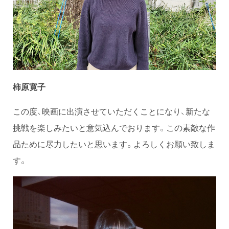
柿原寛子
この度、映画に出演させていただくことになり、新たな
挑戦を楽しみたいと意気込んでおります。この素敵な作
品ために尽力したいと思います。よろしくお願い致しま
す。