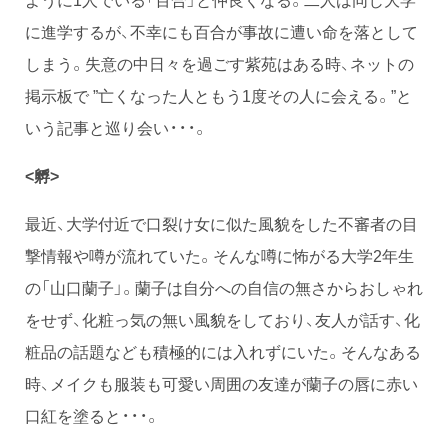
に進学するが、不幸にも百合が事故に遭い命を落として
しまう。失意の中日々を過ごす紫苑はある時、ネットの
掲示板で ”亡くなった人ともう1度その人に会える。”と
いう記事と巡り会い・・・。
<孵>
最近、大学付近で口裂け女に似た風貌をした不審者の目
撃情報や噂が流れていた。そんな噂に怖がる大学2年生
の「山口蘭子」。蘭子は自分への自信の無さからおしゃれ
をせず、化粧っ気の無い風貌をしており、友人が話す、化
粧品の話題なども積極的には入れずにいた。そんなある
時、メイクも服装も可愛い周囲の友達が蘭子の唇に赤い
口紅を塗ると・・・。