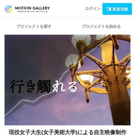
ログイン
新規登録
プロジェクトを探す
プロジェクトを始める
現役女子大生(女子美術大学)による自主映像制作