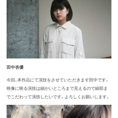
田中杏優
今回、本作品にて演技をさせていただきます田中です。
映像に映る演技は細かいところまで見えるので細部ま
でこだわって演技したいです。よろしくお願いします。