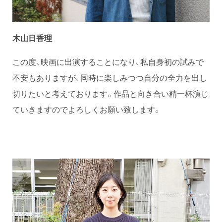
木山日香理
この度、映画に出演することになり、私自身初の試みで
不安もありますが、同時に楽しみつつ自分の全力を出し
切りたいと考えております。作品と向き合い精一杯演じ
ていきますのでよろしくお願い致します。