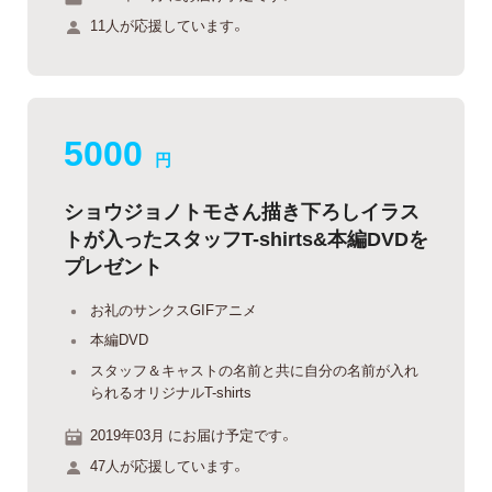
11人が応援しています。
5000
円
ショウジョノトモさん描き下ろしイラス
トが入ったスタッフT-shirts&本編DVDを
プレゼント
お礼のサンクスGIFアニメ
本編DVD
スタッフ＆キャストの名前と共に自分の名前が入れ
られるオリジナルT-shirts
2019年03月 にお届け予定です。
47人が応援しています。