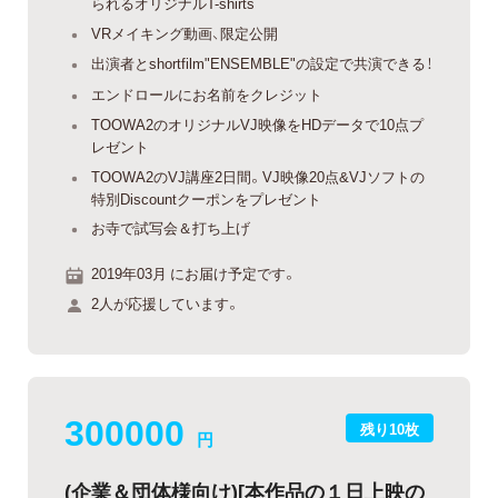
られるオリジナルT-shirts
VRメイキング動画、限定公開
出演者とshortfilm"ENSEMBLE"の設定で共演できる！
エンドロールにお名前をクレジット
TOOWA2のオリジナルVJ映像をHDデータで10点プ
レゼント
TOOWA2のVJ講座2日間。VJ映像20点&VJソフトの
特別Discountクーポンをプレゼント
お寺で試写会＆打ち上げ
2019年03月 にお届け予定です。
2人が応援しています。
300000
残り10枚
円
(企業＆団体様向け)[本作品の１日上映の