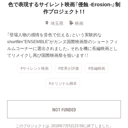
色で表現するサイレント映画『侵蝕 -Erosion-』制
作プロジェクト！！
埼玉県
映画
「登場人物の感情を音色で伝える」という実験的な
shortfilm"ENSEMBLE"がカンヌ国際映画祭のショートフィ
ルムコーナーに選出されました。それを機に長編映画とし
てリメイクし再び国際映画祭を狙います！！
#サイレント映画
#世界が評価
#長編映画
#オリジナル脚本
NOT FUNDED
このプロジェクトは、2018年7月5日23:59に終了しました。