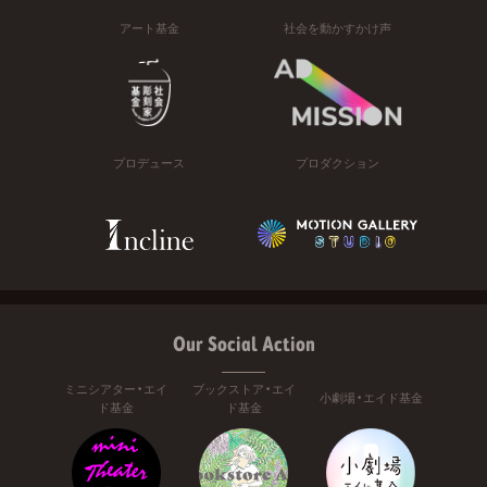
アート基金
社会を動かすかけ声
プロデュース
プロダクション
Our Social Action
ミニシアター・エイ
ブックストア・エイ
小劇場・エイド基金
ド基金
ド基金