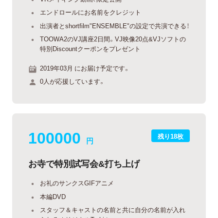
エンドロールにお名前をクレジット
出演者とshortfilm"ENSEMBLE"の設定で共演できる！
TOOWA2のVJ講座2日間。VJ映像20点&VJソフトの
特別Discountクーポンをプレゼント
2019年03月 にお届け予定です。
0人が応援しています。
100000
残り18枚
円
お寺で特別試写会&打ち上げ
お礼のサンクスGIFアニメ
本編DVD
スタッフ＆キャストの名前と共に自分の名前が入れ