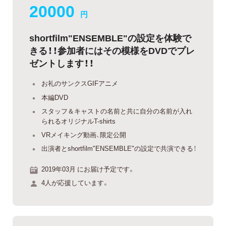
20000
円
shortfilm"ENSEMBLE"の設定を体験で
きる！！参加者にはその模様をDVDでプレ
ゼントします！！
お礼のサンクスGIFアニメ
本編DVD
スタッフ＆キャストの名前と共に自分の名前が入れ
られるオリジナルT-shirts
VRメイキング動画、限定公開
出演者とshortfilm"ENSEMBLE"の設定で共演できる！
2019年03月 にお届け予定です。
4人が応援しています。