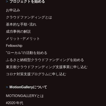
プロジェクトを始める
お申込み
クラウドファンディングとは
基本的な手順・流れ
成功事例の解説
メリット・デメリット
Fellowship
"ローカル"の活動を始める
ふるさと納税型クラウドファンディングを始める
東京都クラウドファンディング支援事業に申し込む
コロナ対策支援プログラムに申し込む
MotionGalleryについて
MOTIONGALLERYとは
#2020 年代