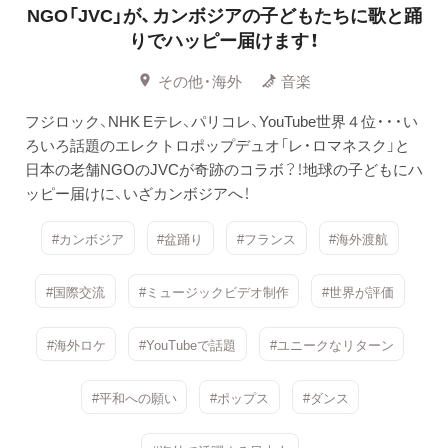
NGO「JVC」が、カンボジアの子どもたちに歌と踊
りでハッピー届けます！
その他・海外
音楽
フジロック、NHK Eテレ、パリコレ、YouTube世界４位・・・い
ろいろ話題のエレクトロポップデュオ「レ・ロマネスク」と
日本の老舗NGOのJVCが奇跡のコラボ？！地球の子どもにハ
ッピー届けに、いざカンボジアへ！
#カンボジア
#盆踊り
#フランス
#海外渡航
#国際交流
#ミュージックビデオ制作
#世界が評価
#海外ロケ
#YouTubeで話題
#ユニークなリターン
#平和への願い
#ポップス
#ダンス