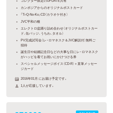
コレクター限定のUPDATE共有
カンボジアからのオリジナルポストカード
「Ti-Q-No-Ko」CD（カラオケ付き）
JVC平和の種
エレクトロ盆踊り詰め合わせ（オリジナルポストカー
ド、缶バッジ、うちわ、タオル）
PV完成試写会（レ・ロマネスク＆JVC解説付）無料ご
招待
誕生日や結婚記念日などの大事な日にレ・ロマネスク
がハッピを着てお祝いにかけつける券
スペシャルメッセージボイス（CD-R）＋直筆メッセー
ジカード
2016年01月 にお届け予定です。
1人が応援しています。