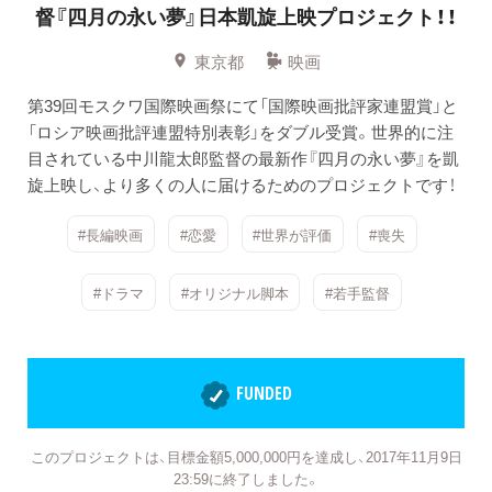
督『四月の永い夢』日本凱旋上映プロジェクト！！
東京都
映画
第39回モスクワ国際映画祭にて「国際映画批評家連盟賞」と
「ロシア映画批評連盟特別表彰」をダブル受賞。世界的に注
目されている中川龍太郎監督の最新作『四月の永い夢』を凱
旋上映し、より多くの人に届けるためのプロジェクトです！
#長編映画
#恋愛
#世界が評価
#喪失
#ドラマ
#オリジナル脚本
#若手監督
FUNDED
このプロジェクトは、目標金額5,000,000円を達成し、2017年11月9日
23:59に終了しました。