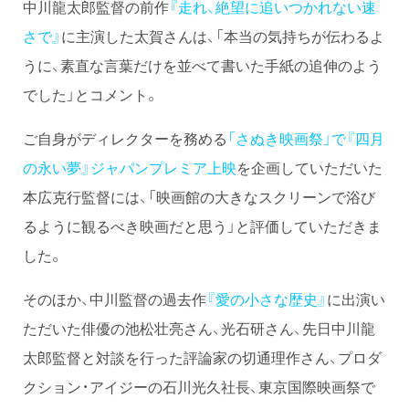
中川龍太郎監督の前作
『走れ、絶望に追いつかれない速
さで』
に主演した太賀さんは、「本当の気持ちが伝わるよ
うに、素直な言葉だけを並べて書いた手紙の追伸のよう
でした」とコメント。
ご自身がディレクターを務める
「さぬき映画祭」で『四月
の永い夢』ジャパンプレミア上映
を企画していただいた
本広克行監督には、「映画館の大きなスクリーンで浴び
るように観るべき映画だと思う」と評価していただきま
した。
そのほか、中川監督の過去作
『愛の小さな歴史』
に出演い
ただいた俳優の池松壮亮さん、光石研さん、先日中川龍
太郎監督と対談を行った評論家の切通理作さん、プロダ
クション・アイジーの石川光久社長、東京国際映画祭で