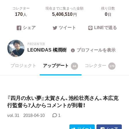
コレクター
現在までに集まった金額
残り日数
170
5,406,510
0
人
円
日
シェア
ツイート
LINEで送る
PRESENTER
LEONIDAS 橘潤樹
プロフィールを表示
プロジェクト
アップデート
コレクター
44
170
『四月の永い夢』太賀さん、池松壮亮さん、本広克
行監督ら7人からコメントが到着！
vol. 31
2018-04-10
1
ツイート
シェア