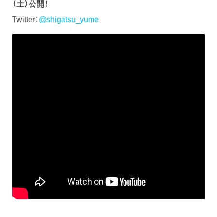
（土）公開！
Twitter：
@shigatsu_yume