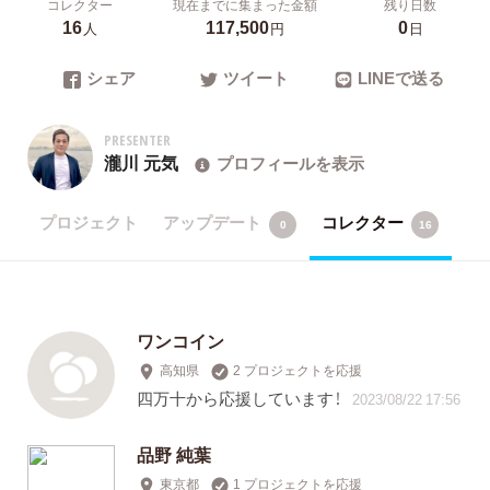
コレクター
現在までに集まった金額
残り日数
16
117,500
0
人
円
日
シェア
ツイート
LINEで送る
PRESENTER
瀧川 元気
プロフィールを表示
プロジェクト
アップデート
コレクター
0
16
ワンコイン
高知県
2 プロジェクトを応援
四万十から応援しています！
2023/08/22 17:56
品野 純葉
東京都
1 プロジェクトを応援