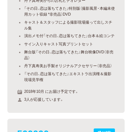
丹下真寿美からのお礼ビデオレター
「その日、恋は落ちてきた」特別版（撮影風景・本編未使
用カット収録 *非売品）DVD
キャスト＆スタッフによる撮影現場撮って出しスチ
ル集
演出メモ付「その日、恋は落ちてきた」台本＆絵コンテ
サイン入りキャスト写真プリントセット
舞台版『その日、恋は落ちてきた』舞台映像DVD（非売
品）
丹下真寿美お手製オリジナルアクセサリー（非売品）
『その日、恋は落ちてきた』エキストラ出演権＆撮影
現場見学権
2018年10月 にお届け予定です。
3人が応援しています。