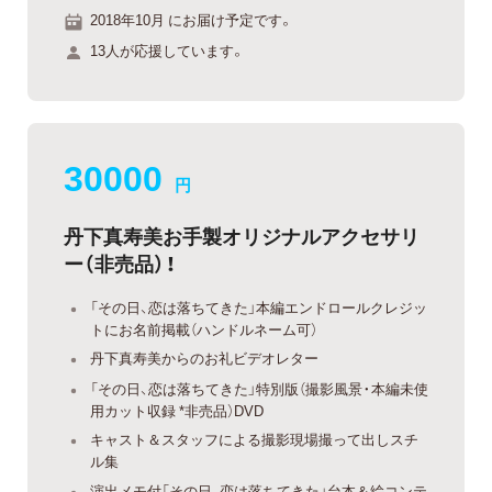
2018年10月 にお届け予定です。
13人が応援しています。
30000
円
丹下真寿美お手製オリジナルアクセサリ
ー（非売品）！
「その日、恋は落ちてきた」本編エンドロールクレジッ
トにお名前掲載（ハンドルネーム可）
丹下真寿美からのお礼ビデオレター
「その日、恋は落ちてきた」特別版（撮影風景・本編未使
用カット収録 *非売品）DVD
キャスト＆スタッフによる撮影現場撮って出しスチ
ル集
演出メモ付「その日、恋は落ちてきた」台本＆絵コンテ