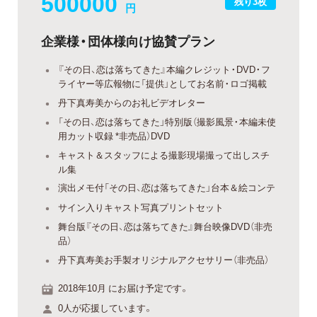
500000
残り3枚
円
企業様・団体様向け協賛プラン
『その日、恋は落ちてきた』本編クレジット・DVD・フ
ライヤー等広報物に「提供」としてお名前・ロゴ掲載
丹下真寿美からのお礼ビデオレター
「その日、恋は落ちてきた」特別版（撮影風景・本編未使
用カット収録 *非売品）DVD
キャスト＆スタッフによる撮影現場撮って出しスチ
ル集
演出メモ付「その日、恋は落ちてきた」台本＆絵コンテ
サイン入りキャスト写真プリントセット
舞台版『その日、恋は落ちてきた』舞台映像DVD（非売
品）
丹下真寿美お手製オリジナルアクセサリー（非売品）
2018年10月 にお届け予定です。
0人が応援しています。