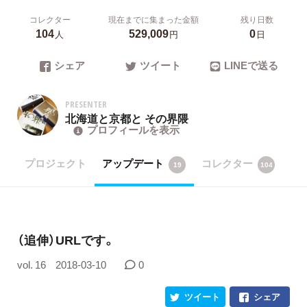
コレクター
現在までに集まった金額
残り日数
104
529,009
0
人
円
日
シェア
ツイート
LINEで送る
PRESENTER
北海道と京都と その界隈
プロフィールを表示
プロジェクト
アップデート
コレクター
19
104
（追伸）URLです。
vol. 16
2018-03-10
0
ツイート
シェア