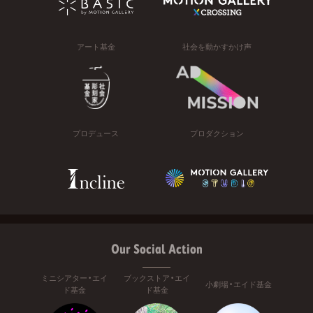
アート基金
社会を動かすかけ声
プロデュース
プロダクション
Our Social Action
ミニシアター・エイ
ブックストア・エイ
小劇場・エイド基金
ド基金
ド基金