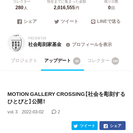
コレクター
現在までに集まった金額
残り日数
280
2,016,555
0
人
円
日
シェア
ツイート
LINEで送る
PRESENTER
社会彫刻家基金
プロフィールを表示
プロジェクト
アップデート
コレクター
48
280
MOTION GALLERY CROSSING【社会を彫刻する
ひとびと】公開！
vol. 3
2022-03-02
2
ツイート
シェア