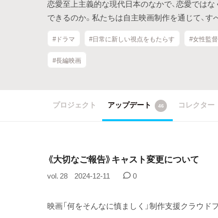
恋愛至上主義的な現代日本のなかで、恋愛ではな
できるのか。私たちは自主映画制作を通じて、す
#ドラマ
#日常に新しい視点をもたらす
#女性監督
#長編映画
プロジェクト
アップデート
コレクター
46
《大切なご報告》キャスト変更について
vol. 28
2024-12-11
0
映画「何をそんなに慎ましく」制作支援クラウド