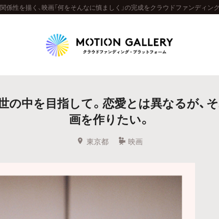
関係性を描く、映画「何をそんなに慎ましく」の完成をクラウドファンディング
Highlight
世の中を目指して。恋愛とは異なるが、
人気のプロジェクト
新着プロジェクト
終了間近のプロジェ
画を作りたい。
Feature
東京都
映画
タグから探す
キュレーターから探す
特集から探す
Legendary
最新達成プロジェクト
調達額が大きいプロジェクト