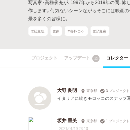
写真家・高橋俊充が、1997年から2019年の間
作します。何気ないシーンながらそこには映画の
景を多くの皆様に。
#写真集
#旅
#海外ロケ
#写真家
プロジェクト
アップデート
コレクター
12
大野 良明
東京都
3 プロジェク
イタリアに続きモロッコのスナップ写
坂井 里美
東京都
1 プロジェク
2021/01/19 23:10