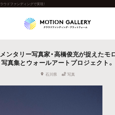
をクラウドファンディングで実現！
Highlight
メンタリー写真家・高橋俊充が捉えたモ
人気のプロジェクト
新着プロジェクト
終了間近のプロジェ
写真集とウォールアートプロジェクト。
Feature
石川県
写真
タグから探す
キュレーターから探す
特集から探す
Legendary
最新達成プロジェクト
調達額が大きいプロジェクト