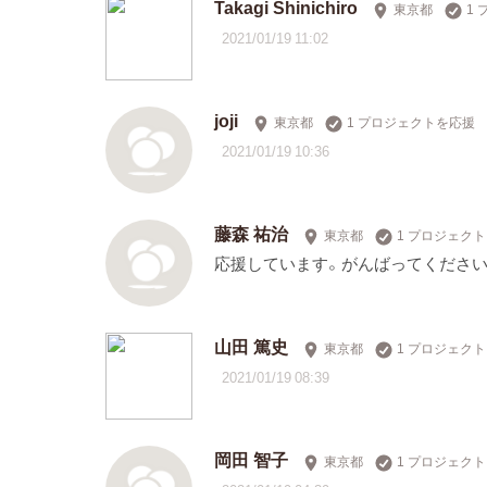
Takagi Shinichiro
東京都
1
2021/01/19 11:02
joji
東京都
1 プロジェクトを応援
2021/01/19 10:36
藤森 祐治
東京都
1 プロジェク
応援しています。がんばってください
山田 篤史
東京都
1 プロジェク
2021/01/19 08:39
岡田 智子
東京都
1 プロジェク