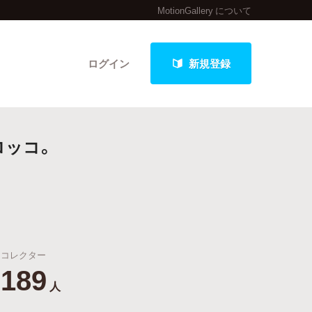
MotionGallery について
ログイン
新規登録
ロッコ。
クト
最新進捗報告から探す
コレクター
189
人