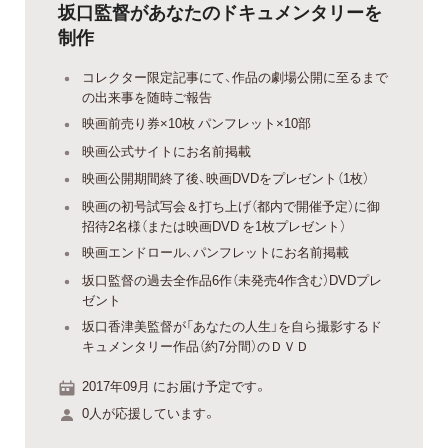
坂口監督があなたのドキュメンタリーを
制作
コレクター限定記事にて、作品の劇場公開に至るまで
の出来事を随時ご報告
映画前売り券×10枚 パンフレット×10部
映画公式サイトにお名前掲載
映画公開期間終了後、映画DVDをプレゼント（1枚）
映画の初号試写会＆打ち上げ（都内で開催予定）に御
招待2名様（または映画DVD を1枚プレゼント）
映画エンドロール、パンフレットにお名前掲載
坂口監督の過去全作品6作（未発売4作含む）DVDプレ
ゼント
坂口香津美監督が「あなたの人生」を自ら撮影するド
キュメンタリー作品（約7分間）のＤＶＤ
2017年09月 にお届け予定です。
0人が応援しています。