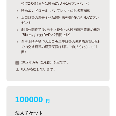
招待2名様（または映画DVD を1枚プレゼント）
映画エンドロール、パンフレットにお名前掲載
坂口監督の過去全作品6作（未発売4作含む）DVDプレ
ゼント
劇場公開終了後、自主上映会への映画無料貸出の権利
（Blu-rayまたはDVD／2日間上映）
自主上映会等での坂口香津美監督の無料講演（現地ま
での交通費等の経費実費は別途ご負担ください／1
回）
2017年09月 にお届け予定です。
0人が応援しています。
100000
円
法人チケット