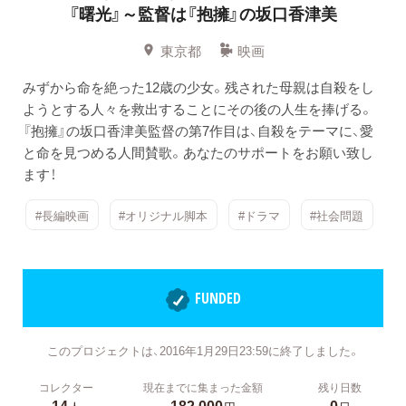
『曙光』～監督は『抱擁』の坂口香津美
東京都
映画
みずから命を絶った12歳の少女。残された母親は自殺をし
ようとする人々を救出することにその後の人生を捧げる。
『抱擁』の坂口香津美監督の第7作目は、自殺をテーマに、愛
と命を見つめる人間賛歌。あなたのサポートをお願い致し
ます！
#長編映画
#オリジナル脚本
#ドラマ
#社会問題
FUNDED
このプロジェクトは、2016年1月29日23:59に終了しました。
コレクター
現在までに集まった金額
残り日数
14
182,000
0