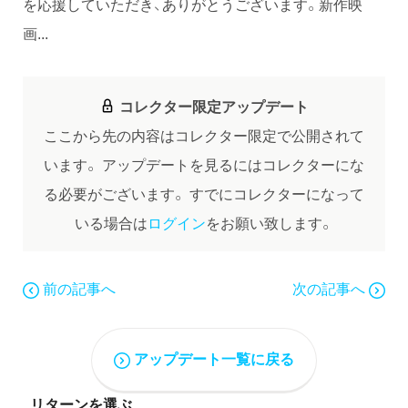
を応援していただき、ありがとうございます。新作映
画...
コレクター限定アップデート
ここから先の内容はコレクター限定で公開されて
います。
アップデートを見るにはコレクターにな
る必要がございます。
すでにコレクターになって
いる場合は
ログイン
をお願い致します。
前の記事へ
次の記事へ
アップデート一覧に戻る
リターンを選ぶ