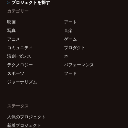
プロジェクトを探す
カテゴリー
映画
アート
写真
音楽
アニメ
ゲーム
コミュニティ
プロダクト
演劇・ダンス
本
テクノロジー
パフォーマンス
スポーツ
フード
ジャーナリズム
ステータス
人気のプロジェクト
新着プロジェクト