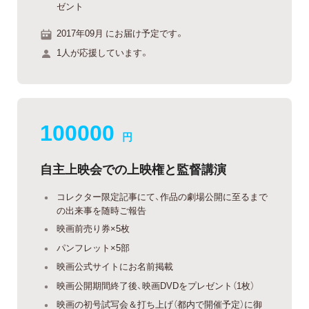
ゼント
2017年09月 にお届け予定です。
1人が応援しています。
100000
円
自主上映会での上映権と監督講演
コレクター限定記事にて、作品の劇場公開に至るまで
の出来事を随時ご報告
映画前売り券×5枚
パンフレット×5部
映画公式サイトにお名前掲載
映画公開期間終了後、映画DVDをプレゼント（1枚）
映画の初号試写会＆打ち上げ（都内で開催予定）に御