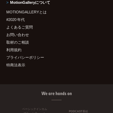
MotionGalleryについて
MOTIONGALLERYとは
#2020 年代
よくあるご質問
お問い合わせ
取材のご相談
利用規約
プライバシーポリシー
特商法表示
We are hands on
ベーシックインカム
PODCAST番組