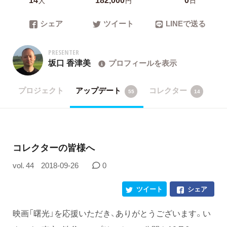
人
円
日
シェア
ツイート
LINEで送る
PRESENTER
坂口 香津美
プロフィールを表示
プロジェクト
アップデート
コレクター
55
14
コレクターの皆様へ
vol. 44
2018-09-26
0
ツイート
シェア
映画「曙光」を応援いただき、ありがとうございます。い