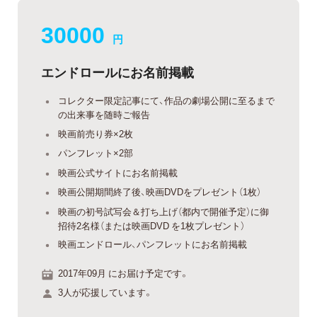
30000
円
エンドロールにお名前掲載
コレクター限定記事にて、作品の劇場公開に至るまで
の出来事を随時ご報告
映画前売り券×2枚
パンフレット×2部
映画公式サイトにお名前掲載
映画公開期間終了後、映画DVDをプレゼント（1枚）
映画の初号試写会＆打ち上げ（都内で開催予定）に御
招待2名様（または映画DVD を1枚プレゼント）
映画エンドロール、パンフレットにお名前掲載
2017年09月 にお届け予定です。
3人が応援しています。