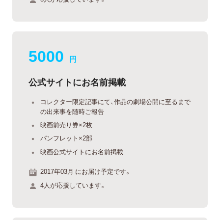
5000
円
公式サイトにお名前掲載
コレクター限定記事にて、作品の劇場公開に至るまで
の出来事を随時ご報告
映画前売り券×2枚
パンフレット×2部
映画公式サイトにお名前掲載
2017年03月 にお届け予定です。
4人が応援しています。