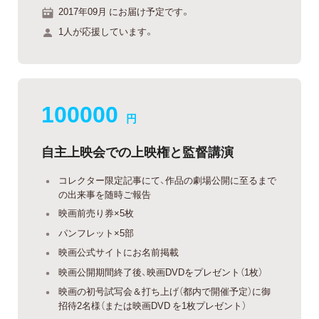
2017年09月 にお届け予定です。
1人が応援しています。
100000
円
自主上映会での上映権と監督講演
コレクター限定記事にて、作品の劇場公開に至るまで
の出来事を随時ご報告
映画前売り券×5枚
パンフレット×5部
映画公式サイトにお名前掲載
映画公開期間終了後、映画DVDをプレゼント（1枚）
映画の初号試写会＆打ち上げ（都内で開催予定）に御
招待2名様（または映画DVD を1枚プレゼント）