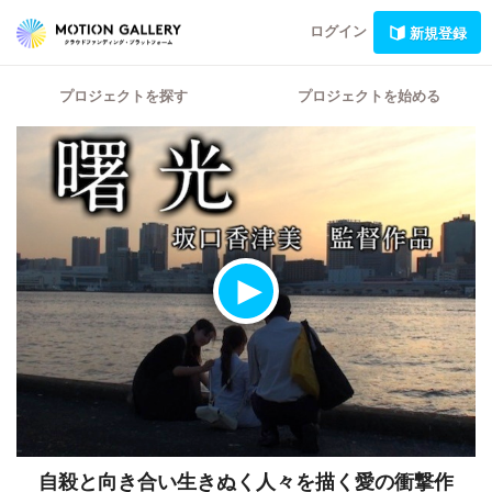
ログイン
新規登録
プロジェクトを探す
プロジェクトを始める
自殺と向き合い生きぬく人々を描く愛の衝撃作