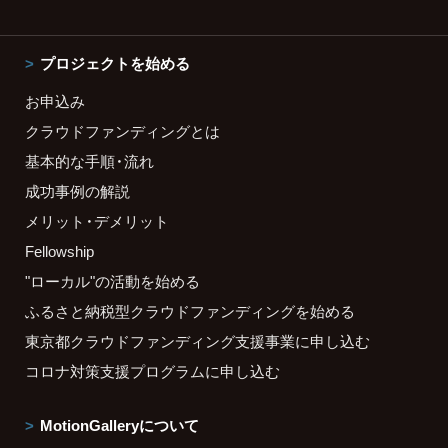
プロジェクトを始める
お申込み
クラウドファンディングとは
基本的な手順・流れ
成功事例の解説
メリット・デメリット
Fellowship
"ローカル"の活動を始める
ふるさと納税型クラウドファンディングを始める
東京都クラウドファンディング支援事業に申し込む
コロナ対策支援プログラムに申し込む
MotionGalleryについて