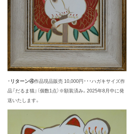
・
リターン④
作品現品販売 10,000円・・・ハガキサイズ作
品『だるま猫』（個数1点）※額装済み。2025年8月中に発
送いたします。