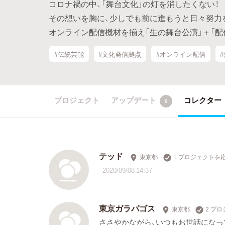
コロナ禍の中、「舞台文化」の灯を消したくない！
その想いを胸に、少しでも前に進もうと日々努力
オンライン配信機材を揃え「生の舞台公演」＋「配
#伝統芸能
#文化発信拠点
#オンライン配信
プロジェクト
アップデート
コレクター
0
テッド
東京都
1 プロジェクトを
2020/09/08 14:37
東京ガラパゴス
東京都
2 プ
ささやかながら、いつもお世話にな