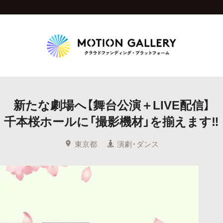
Highlight
新たな劇場へ【舞台公演＋LIVE配信】
人気のプロジェクト
新着プロジェクト
終了間近のプロジェ
千本桜ホールに「撮影機材」を揃えます‼
Feature
東京都
演劇・ダンス
タグから探す
キュレーターから探す
特集から探す
Legendary
最新達成プロジェクト
調達額が大きいプロジェクト