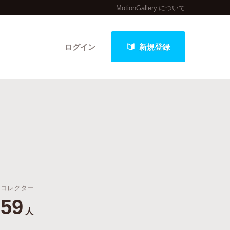
MotionGallery について
ログイン
新規登録
クト
最新進捗報告から探す
コレクター
59
人