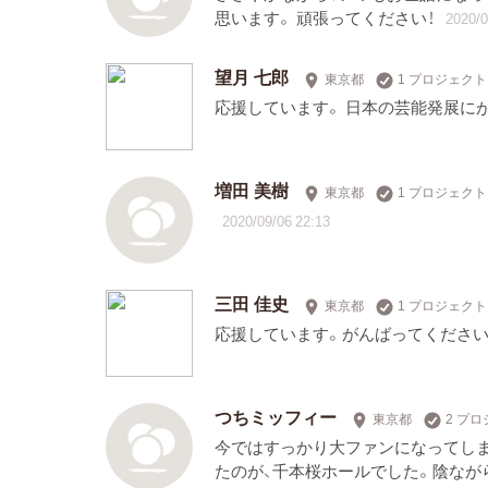
思います。 頑張ってください！
2020/0
望月 七郎
東京都
1 プロジェク
応援しています。 日本の芸能発展に
増田 美樹
東京都
1 プロジェク
2020/09/06 22:13
三田 佳史
東京都
1 プロジェク
応援しています。がんばってください
つちミッフィー
東京都
2 プ
今ではすっかり大ファンになってし
たのが、千本桜ホールでした。陰なが