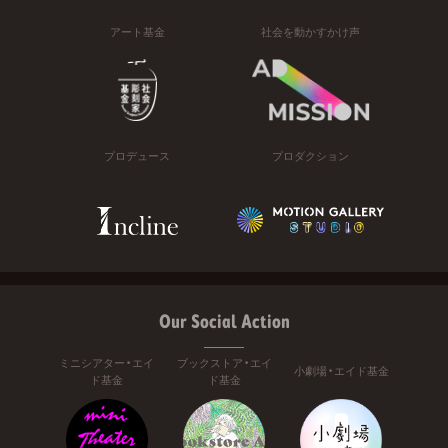
アート基金
社会を動かすかけ声
プロデュース
プロダクション
Our Social Action
ミニシアター・エイ
ブックストア・エイ
小劇場・エイド基金
ド基金
ド基金