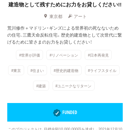
建造物として残すためにお力をお貸しください!!
東京都
アート
荒川修作＋マドリン・ギンズによる世界初の死なないため
の住宅、三鷹天命反転住宅。歴史的建造物として次世代に繋
げるために皆さまのお力をお貸しください！
#世界が評価
#リノベーション
#日本再発見
#東京
#住まい
#歴史的建造物
#ライフスタイル
#建築
#ユニークなリターン
FUNDED
このプロジェクトは、目標金額10,000,000円を達成し、2021年12月10