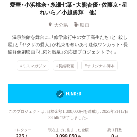
愛華・小浜桃奈・糸瀬七葉・大熊杏優・佐藤京・星
れいら／小越勇輝 他）
大分県
映画
温泉旅館を舞台に、「修学旅行中の女子高生たち」と「殺し
屋」と「ヤクザの愛人」が札束を奪いあう疑似ワンカット・長
編群像劇映画『札束と温泉』の応援プロジェクトです。
#ミスマガジン
#長編映画
#オリジナル脚本
FUNDED
このプロジェクトは、目標金額1,000,000円を達成し、2023年2月17日
23:59に終了しました。
コレクター
現在までに集まった金額
残り日数
225
3,099,050
0
人
円
日