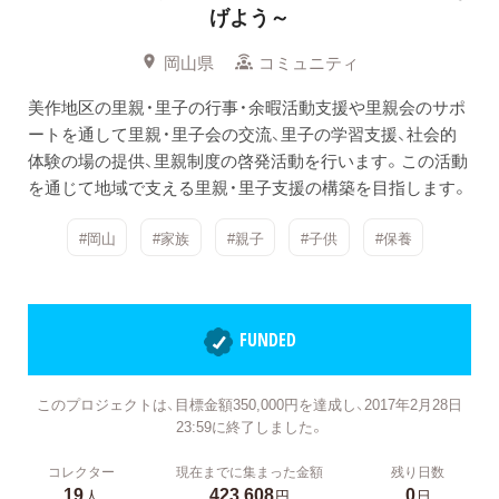
げよう～
岡山県
コミュニティ
美作地区の里親・里子の行事・余暇活動支援や里親会のサポ
ートを通して里親・里子会の交流、里子の学習支援、社会的
体験の場の提供、里親制度の啓発活動を行います。この活動
を通じて地域で支える里親・里子支援の構築を目指します。
#岡山
#家族
#親子
#子供
#保養
FUNDED
このプロジェクトは、目標金額350,000円を達成し、2017年2月28日
23:59に終了しました。
コレクター
現在までに集まった金額
残り日数
19
423,608
0
人
円
日