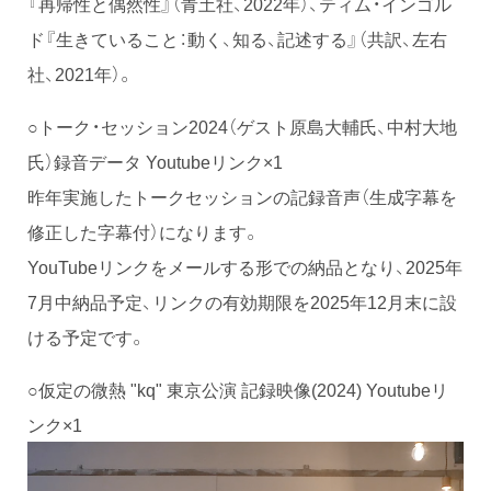
『再帰性と偶然性』（青土社、2022年）、ティム・インゴル
ド『生きていること：動く、知る、記述する』（共訳、左右
社、2021年）。
○トーク・セッション2024（ゲスト原島大輔氏、中村大地
氏）録音データ Youtubeリンク×1
昨年実施したトークセッションの記録音声（生成字幕を
修正した字幕付）になります。
YouTubeリンクをメールする形での納品となり、2025年
7月中納品予定、リンクの有効期限を2025年12月末に設
ける予定です。
○仮定の微熱 "kq" 東京公演 記録映像(2024) Youtubeリ
ンク×1