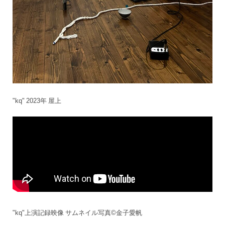
"kq" 2023年 屋上
"kq"上演記録映像 サムネイル写真©️金子愛帆