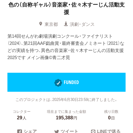
色の（自称ギャル）音楽家・佐々木すーじん活動支
援
東京都
演劇・ダンス
第14回せんがわ劇場演劇コンクール・ファイナリスト
（2024）、第21回AAF戯曲賞・最終審査会ノミネート（2021）な
どの実績を持つ、異色の音楽家・佐々木すーじんの活動支援
2025です メイン画像©︎青二才晃
FUNDED
このプロジェクトは、2025年6月30日23:59に終了しました。
コレクター
現在までに集まった金額
残り日数
29
195,388
0
人
円
日
シェア
ツイート
LINEで送る