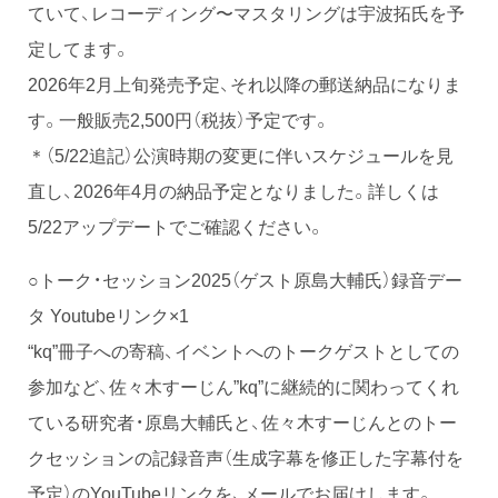
ていて、レコーディング〜マスタリングは宇波拓氏を予
定してます。
2026年2月上旬発売予定、それ以降の郵送納品になりま
す。一般販売2,500円（税抜）予定です。
＊（5/22追記）公演時期の変更に伴いスケジュールを見
直し、2026年4月の納品予定となりました。詳しくは
5/22アップデートでご確認ください。
○トーク・セッション2025（ゲスト原島大輔氏）録音デー
タ Youtubeリンク×1
“kq”冊子への寄稿、イベントへのトークゲストとしての
参加など、佐々木すーじん”kq”に継続的に関わってくれ
ている研究者・原島大輔氏と、佐々木すーじんとのトー
クセッションの記録音声（生成字幕を修正した字幕付を
予定）のYouTubeリンクを、メールでお届けします。