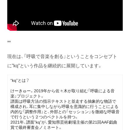
**
現在は、「呼吸で音楽を創る」ということをコンセプト
に”kq”という作品を継続的に展開しています。
“kq”とは？
けーきゅー。2019年から佐々木が取り組む「呼吸による音
楽」プロジェクト。
譜面は呼吸方法の指示テキストと並走する抽象的な物語で
構成され、耳に集中しながら呼吸を意識的に行うことによる
内的な「調整作用」と、外部との「セッション」を微細な呼吸音
で行うという２つのベクトルを持つ。
2021年、譜面”kq”が、愛知県芸術劇場主催の第21回AAF戯曲
賞で最終審査会ノミネート。