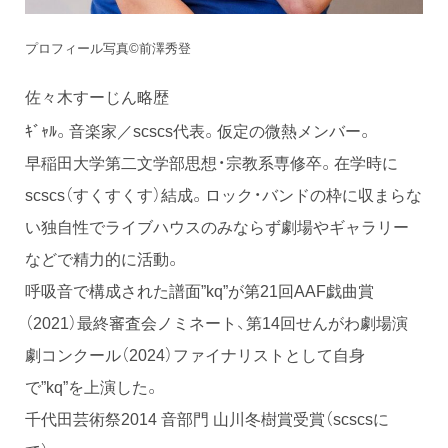
プロフィール写真©️前澤秀登
佐々木すーじん略歴
ｷﾞｬﾙ。音楽家／scscs代表。仮定の微熱メンバー。
早稲田大学第二文学部思想・宗教系専修卒。在学時に
scscs（すくすくす）結成。ロック・バンドの枠に収まらな
い独自性でライブハウスのみならず劇場やギャラリー
などで精力的に活動。
呼吸音で構成された譜面”kq”が第21回AAF戯曲賞
（2021）最終審査会ノミネート、第14回せんがわ劇場演
劇コンクール（2024）ファイナリストとして自身
で”kq”を上演した。
千代田芸術祭2014 音部門 山川冬樹賞受賞（scscsに