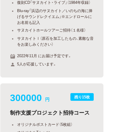
復刻CD「サヌカイト・ライブ」（1984年収録）
Blu-ray「浜辺のサヌカイト／いのちの海に捧
げるサウンドレクイエム」※エンドロールに
お名前も記入
サヌカイトホールツアーご招待（１名様）
サヌカイトⅠ（原石を加工したもの、素敵な音
をお楽しみください）
2022年11月 にお届け予定です。
5人が応援しています。
300000
残り15枚
円
制作支援プロジェクト招待コース
オリジナルポストカード（5枚組）