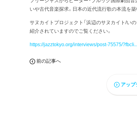
フリージャズからピーター・ブルック国際劇団音
いや古代音楽探求。日本の近代流行歌の本流を築
サヌカイトプロジェクト「浜辺のサヌカイト/い
紹介されていますのでご覧ください。
https://jazztokyo.org/interviews/post-75575/?fbcli..
前の記事へ
アップ