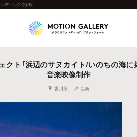
ンディングで実現！
Highlight
ェクト「浜辺のサヌカイト/いのちの海に
人気のプロジェクト
新着プロジェクト
終了間近のプロジェ
音楽映像制作
Feature
香川県
音楽
タグから探す
キュレーターから探す
特集から探す
Legendary
最新達成プロジェクト
調達額が大きいプロジェクト