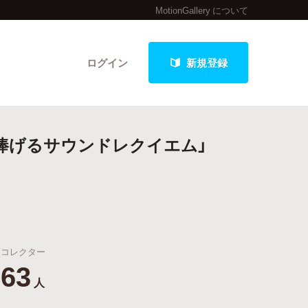
MotionGallery について
ログイン
新規登録
捧げるサウンドレクイエム」
クト
最新進捗報告から探す
コレクター
63
人