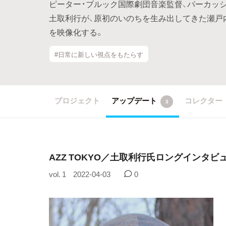
ピーター・ブルック国際劇団音楽監督、パーカッ
土取利行が、原初のいのちを生み出してきた瀬戸
を映像化する。
#日常に新しい視点をもたらす
プロジェクト
アップデート
コレクター
3
AZZ TOKYO／土取利行氏ロングインタビ
vol. 1
2022-04-03
0