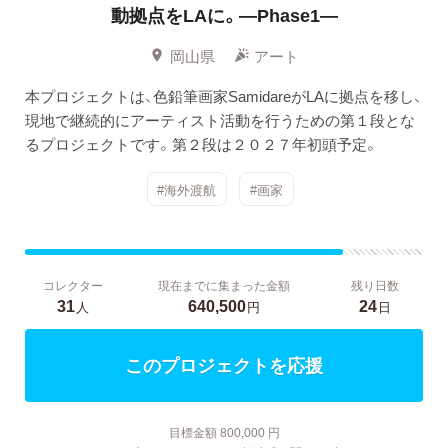
動拠点をLAに。―Phase1―
岡山県
アート
本プロジェクトは、色鉛筆画家SamidareがLAに拠点を移し、
現地で継続的にアーティスト活動を行うための第１段とな
るプロジェクトです。第２段は２０２７年初頭予定。
#海外渡航
#画家
コレクター
現在までに集まった金額
残り日数
31
640,500
24
人
円
日
このプロジェクトを応援
目標金額 800,000 円