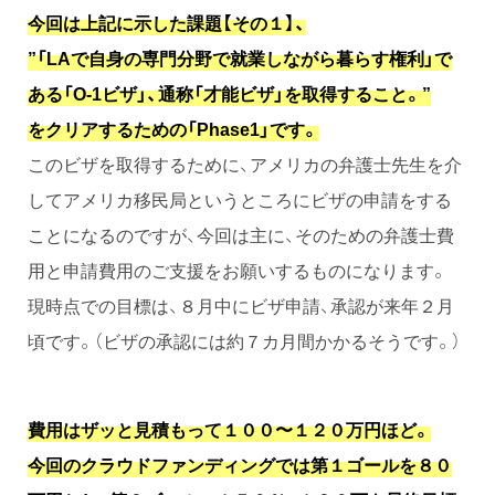
今回は上記に示した課題【その１】、
”「LAで自身の専門分野で就業しながら暮らす権利」で
ある「O-1ビザ」、通称「才能ビザ」を取得すること。”
をクリアするための「Phase1」です。
このビザを取得するために、アメリカの弁護士先生を介
してアメリカ移民局というところにビザの申請をする
ことになるのですが、今回は主に、そのための弁護士費
用と申請費用のご支援をお願いするものになります。
現時点での目標は、８月中にビザ申請、承認が来年２月
頃です。（ビザの承認には約７カ月間かかるそうです。）
費用はザッと見積もって１００〜１２０万円ほど。
今回のクラウドファンディングでは第１ゴールを８０