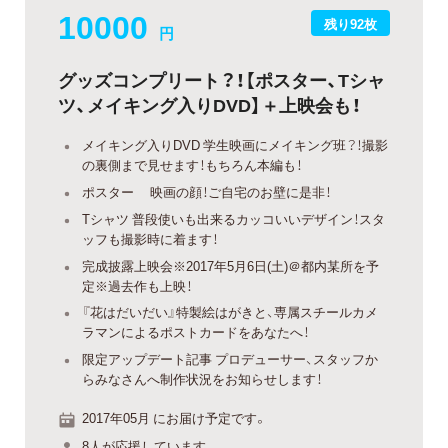
10000
残り92枚
円
グッズコンプリート？！【ポスター、Tシャ
ツ、メイキング入りDVD】＋上映会も！
メイキング入りDVD 学生映画にメイキング班？！撮影
の裏側まで見せます！もちろん本編も！
ポスター 映画の顔！ご自宅のお壁に是非！
Tシャツ 普段使いも出来るカッコいいデザイン！スタ
ッフも撮影時に着ます！
完成披露上映会※2017年5月6日(土)＠都内某所を予
定※過去作も上映！
『花はだいだい』特製絵はがきと、専属スチールカメ
ラマンによるポストカードをあなたへ！
限定アップデート記事 プロデューサー、スタッフか
らみなさんへ制作状況をお知らせします！
2017年05月 にお届け予定です。
8人が応援しています。