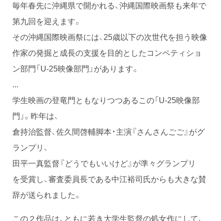
毎年春先に沖縄県で開かれる、沖縄国際映画祭も来年で
第九回を迎えます。
その沖縄国際映画祭には、25歳以下の次世代を担う映像
作家の発掘と成長の支援を目的としたコンペティショ
ン部門「U-25映像部門」があります。
...
学生映画の登竜門ともなりつつあるこの「U-25映像部
門」。昨年は、
倉持治監督、佐久間啓輔脚本・主演『さんさんごご』がグ
ランプリ、
田平一真監督『どうでもいいけど』が準々グランプリ
を受賞し、審査委員長である中江裕司氏からも大きな賛
辞が送られました。
この２作品は、ともに若き大学生監督の処女作にして、