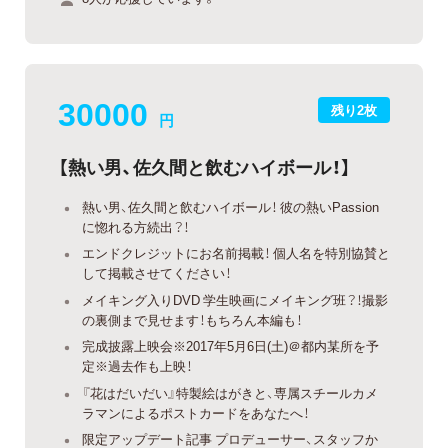
30000
残り2枚
円
【熱い男、佐久間と飲むハイボール！】
熱い男、佐久間と飲むハイボール！ 彼の熱いPassion
に惚れる方続出？！
エンドクレジットにお名前掲載！ 個人名を特別協賛と
して掲載させてください！
メイキング入りDVD 学生映画にメイキング班？！撮影
の裏側まで見せます！もちろん本編も！
完成披露上映会※2017年5月6日(土)＠都内某所を予
定※過去作も上映！
『花はだいだい』特製絵はがきと、専属スチールカメ
ラマンによるポストカードをあなたへ！
限定アップデート記事 プロデューサー、スタッフか