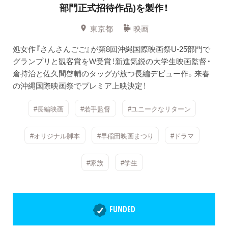
部門正式招待作品)を製作！
東京都
映画
処女作『さんさんごご』が第8回沖縄国際映画祭U-25部門で
グランプリと観客賞をW受賞！新進気鋭の大学生映画監督・
倉持治と佐久間啓輔のタッグが放つ長編デビュー作。来春
の沖縄国際映画祭でプレミア上映決定！
#長編映画
#若手監督
#ユニークなリターン
#オリジナル脚本
#早稲田映画まつり
#ドラマ
#家族
#学生
FUNDED