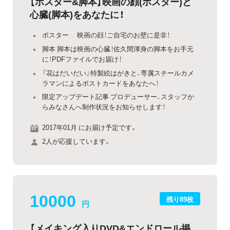
【ポスター&脚本】映画の顔(ポスター)と
心臓(脚本)をあなたに！
ポスター 映画の顔！ご自宅のお壁に是非！
脚本 脚本は映画の心臓！佐久間渾身の脚本をお手元
に！PDFファイルでお届け！
『花はだいだい』特製絵はがきと、専属スチールカメ
ラマンによるポストカードをあなたへ！
限定アップデート記事 プロデューサー、スタッフか
らみなさんへ制作状況をお知らせします！
2017年01月 にお届け予定です。
2人が応援しています。
10000
残り89枚
円
【メイキング入りDVD&エンドロール掲