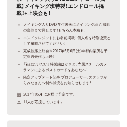
載】メイキング班特製！エンドロール掲
載！+上映会も！
メイキング入りDVD 学生映画にメイキング班？！撮影
の裏側まで見せます！もちろん本編も！
エンドクレジットにお名前掲載！ 個人名を特別協賛と
して掲載させてください！
完成披露上映会※2017年5月6日(土)＠都内某所を予
定※過去作も上映！
『花はだいだい』特製絵はがきと、専属スチールカメ
ラマンによるポストカードをあなたへ！
限定アップデート記事 プロデューサー、スタッフか
らみなさんへ制作状況をお知らせします！
2017年05月 にお届け予定です。
11人が応援しています。