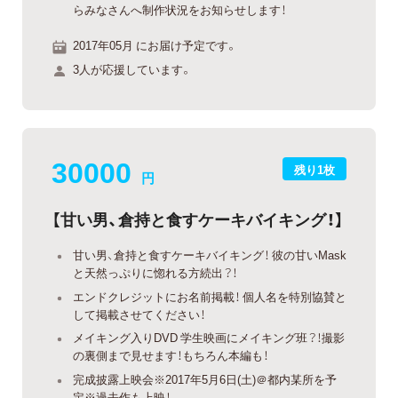
らみなさんへ制作状況をお知らせします！
2017年05月 にお届け予定です。
3人が応援しています。
30000
残り1枚
円
【甘い男、倉持と食すケーキバイキング！】
甘い男、倉持と食すケーキバイキング！ 彼の甘いMask
と天然っぷりに惚れる方続出？！
エンドクレジットにお名前掲載！ 個人名を特別協賛と
して掲載させてください！
メイキング入りDVD 学生映画にメイキング班？！撮影
の裏側まで見せます！もちろん本編も！
完成披露上映会※2017年5月6日(土)＠都内某所を予
定※過去作も上映！