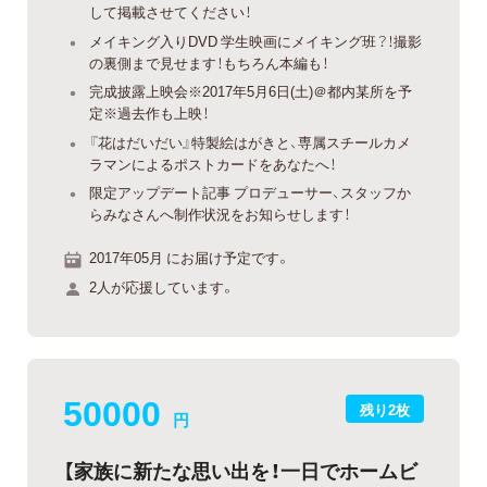
して掲載させてください！
メイキング入りDVD 学生映画にメイキング班？！撮影
の裏側まで見せます！もちろん本編も！
完成披露上映会※2017年5月6日(土)＠都内某所を予
定※過去作も上映！
『花はだいだい』特製絵はがきと、専属スチールカメ
ラマンによるポストカードをあなたへ！
限定アップデート記事 プロデューサー、スタッフか
らみなさんへ制作状況をお知らせします！
2017年05月 にお届け予定です。
2人が応援しています。
50000
残り2枚
円
【家族に新たな思い出を！一日でホームビ