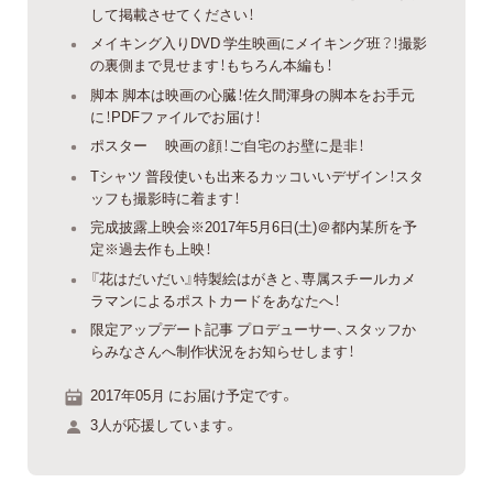
して掲載させてください！
メイキング入りDVD 学生映画にメイキング班？！撮影
の裏側まで見せます！もちろん本編も！
脚本 脚本は映画の心臓！佐久間渾身の脚本をお手元
に！PDFファイルでお届け！
ポスター 映画の顔！ご自宅のお壁に是非！
Tシャツ 普段使いも出来るカッコいいデザイン！スタ
ッフも撮影時に着ます！
完成披露上映会※2017年5月6日(土)＠都内某所を予
定※過去作も上映！
『花はだいだい』特製絵はがきと、専属スチールカメ
ラマンによるポストカードをあなたへ！
限定アップデート記事 プロデューサー、スタッフか
らみなさんへ制作状況をお知らせします！
2017年05月 にお届け予定です。
3人が応援しています。