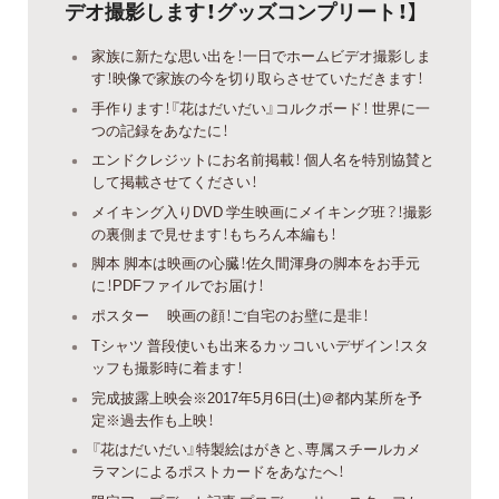
デオ撮影します！グッズコンプリート！】
家族に新たな思い出を！一日でホームビデオ撮影しま
す！映像で家族の今を切り取らさせていただきます！
手作ります！『花はだいだい』コルクボード！ 世界に一
つの記録をあなたに！
エンドクレジットにお名前掲載！ 個人名を特別協賛と
して掲載させてください！
メイキング入りDVD 学生映画にメイキング班？！撮影
の裏側まで見せます！もちろん本編も！
脚本 脚本は映画の心臓！佐久間渾身の脚本をお手元
に！PDFファイルでお届け！
ポスター 映画の顔！ご自宅のお壁に是非！
Tシャツ 普段使いも出来るカッコいいデザイン！スタ
ッフも撮影時に着ます！
完成披露上映会※2017年5月6日(土)＠都内某所を予
定※過去作も上映！
『花はだいだい』特製絵はがきと、専属スチールカメ
ラマンによるポストカードをあなたへ！