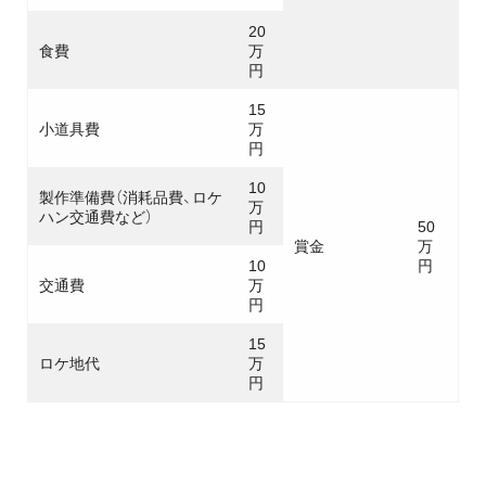
20
食費
万
円
15
小道具費
万
円
10
製作準備費（消耗品費、ロケ
万
ハン交通費など）
円
50
賞金
万
10
円
交通費
万
円
15
ロケ地代
万
円