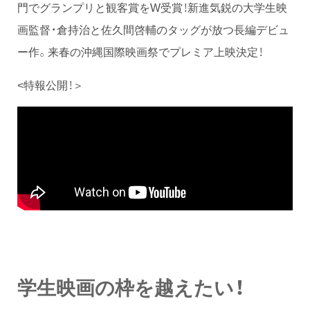
門でグランプリと観客賞をW受賞！新進気鋭の大学生映
画監督・倉持治と佐久間啓輔のタッグが放つ長編デビュ
ー作。来春の沖縄国際映画祭でプレミア上映決定！
<特報公開！＞
学生映画の枠を越えたい！