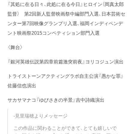
『其処に在る日々、此処に在る今日』ヒロイン（岡真太郎
監督） 第2回新人監督映画祭中編部門入選、日本芸術セ
ンター第7回映像グランプリ入選、福岡インディペンデ
ント映画祭2015コンペティション部門入選
〈舞台〉
『銀河英雄伝説第四章前篇激突前夜』ヨリコジュン演出
トライストーンアクティングラボ自主公演『愚かな罪』
佐藤信也演出
サカサマナコ『ゆびさきの半景』吉中詩織演出
-見里瑞穂よりメッセージ
この作品に関わることができて、とても嬉しいで