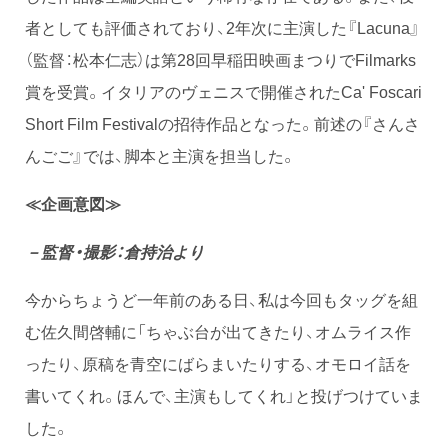
者としても評価されており、2年次に主演した『Lacuna』
（監督：松本仁志）は第28回早稲田映画まつりでFilmarks
賞を受賞。イタリアのヴェニスで開催されたCa' Foscari
Short Film Festivalの招待作品となった。前述の『さんさ
んごご』では、脚本と主演を担当した。
≪企画意図≫
－監督・撮影：倉持治より
今からちょうど一年前のある日、私は今回もタッグを組
む佐久間啓輔に「ちゃぶ台が出てきたり、オムライス作
ったり、原稿を青空にばらまいたりする、オモロイ話を
書いてくれ。ほんで、主演もしてくれ」と投げつけていま
した。