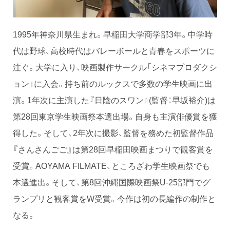
1995年神奈川県生まれ。早稲田大学商学部3年。中学時
代は野球、高校時代はバレーボールと青春をスポーツに
注ぐ。大学に入り、映画製作サークル「シネマプロダクシ
ョン」に入会。持ち前のルックスで多数の学生映画に出
演。1年次に主演した『日陰のスワン』(監督：早坂裕介)は
第28回東京学生映画祭本選出場。自身も主演俳優賞を獲
得した。そして、2年次に撮影、監督を務めた初監督作品
『さんさんごご』は第28回早稲田映画まつりで観客賞を
受賞。AOYAMA FILMATE、ところざわ学生映画祭でも
本選進出。そして、第8回沖縄国際映画祭U-25部門でグ
ランプリと観客賞をW受賞。今作は初の長編作の制作と
なる。