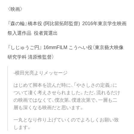
〈映画〉
『森の輪』橋本役 (阿比留拓郎監督) 2016年東京学生映画
祭入選作品 役者賞選出
『しじゅうご円』 16mmFILM こうへい役（東京藝大映像
研究学科 清原惟監督）
-横田光亮よりメッセージ
はじめて脚本を読んだ時に、「やさしさの定義」に
ついて凄く考えさせられました。ただ、流れるだけ
の映画ではなくて、僕次第、僕達次第で、一層も二
層も深くなる映画だと思います。
一丸となり作り上げていくのでよろしくお願い致
します。