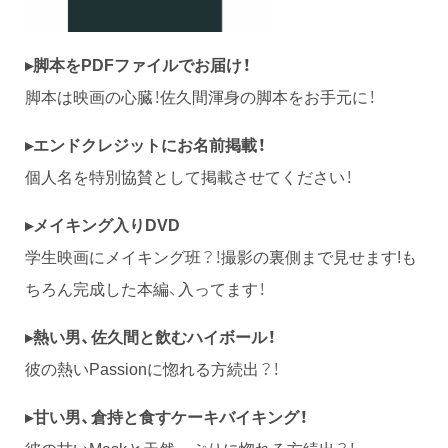
▸
脚本をPDFファイルでお届け！
脚本は映画の心臓！佐久間渾身の脚本をお手元に！
▸エンドクレジットにお名前掲載！
個人名を特別協賛として掲載させてください！
▸メイキング入りDVD
学生映画にメイキング班？！撮影の裏側まで見せます!も
ちろん完成した本編、入ってます！
▸熱い男、佐久間と飲むハイボール！
彼の熱いPassionに惚れる方続出？！
▸甘い男、倉持と食すケーキバイキング！
彼の甘いMaskと天然っぷりに惚れる方続出？！