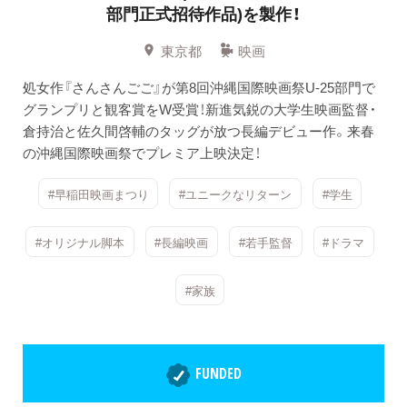
部門正式招待作品)を製作！
東京都
映画
処女作『さんさんごご』が第8回沖縄国際映画祭U-25部門で
グランプリと観客賞をW受賞！新進気鋭の大学生映画監督・
倉持治と佐久間啓輔のタッグが放つ長編デビュー作。来春
の沖縄国際映画祭でプレミア上映決定！
#早稲田映画まつり
#ユニークなリターン
#学生
#オリジナル脚本
#長編映画
#若手監督
#ドラマ
#家族
FUNDED