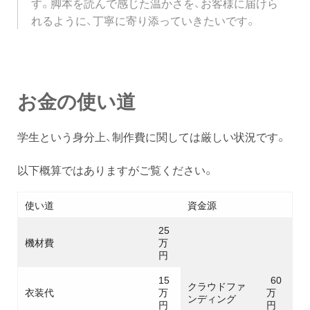
す。脚本を読んで感じた温かさを、お客様に届けら
れるように、丁寧に寄り添っていきたいです。
お金の使い道
学生という身分上、制作費に関しては厳しい状況です。
以下概算ではありますがご覧ください。
使い道
資金源
25
機材費
万
円
15
60
クラウドファ
衣装代
万
万
ンディング
円
円