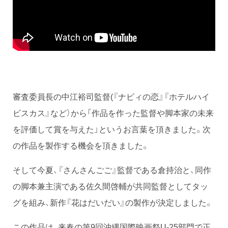
審査委員長の中江裕司監督(『ナビィの恋』『ホテルハイ
ビスカス』など）から「作品を作った監督や脚本家の未来
を評価して賞を与えた」というお言葉を頂きました。次
の作品を製作する機会を頂きました。
そして今夏、『さんさんごご』監督である倉持治と、同作
の脚本兼主演である佐久間啓輔が共同監督としてタッ
グを組み、新作『花はだいだい』の製作が決定しました。
この作品は、来春の第9回沖縄国際映画祭U-25部門で正