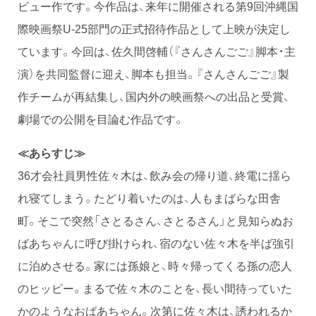
ビュー作です。今作品は、来年に開催される第9回沖縄国
際映画祭U-25部門の正式招待作品として上映が決定し
ています。今回は、佐久間啓輔（『さんさんごご』脚本・主
演）を共同監督に迎え、脚本も担当。『さんさんごご』製
作チームが再結集し、国内外の映画祭への出品と受賞、
劇場での公開を目論む作品です。
≪あらすじ≫
36才会社員男性佐々木は、飲み会の帰り道、終電に揺ら
れ寝てしまう。たどり着いたのは、人もまばらな田舎
町。そこで突然「さとるさん、さとるさん」と見知らぬお
ばあちゃんに呼び掛けられ、宿のない佐々木を半ば強引
に泊めさせる。家には孫娘と、時々帰ってくる孫の恋人
のヒッピー。まるで佐々木のことを、長い間待っていた
かのようなおばあちゃん。次第に佐々木は、誘われるか