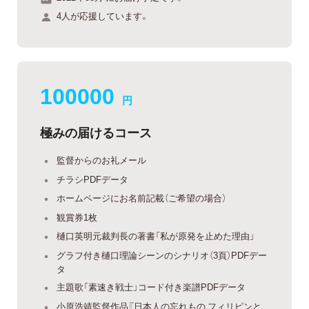
4人が応援しています。
100000
円
極みの届けるコース
監督からのお礼メール
チラシPDFデータ
ホームページにお名前記載（ご希望の場合）
観賞券1枚
樋口英明元裁判長の著書「私が原発を止めた理由」
グラフ付き樋口理論シーンのシナリオ（3頁）PDFデー
タ
主題歌「素速き戦士」コード付き楽譜PDFデータ
小原浩靖監督作品『日本人の忘れもの フィリピンと