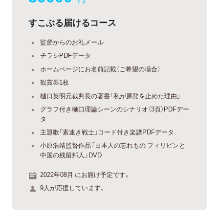
すこぶる届けるコース
監督からのお礼メール
チラシPDFデータ
ホームページにお名前記載（ご希望の場合）
観賞券1枚
樋口英明元裁判長の著書「私が原発を止めた理由」
グラフ付き樋口理論シーンのシナリオ（3頁）PDFデー
タ
主題歌「素速き戦士」コード付き楽譜PDFデータ
小原浩靖監督作品『日本人の忘れもの フィリピンと
中国の残留邦人』DVD
2022年08月 にお届け予定です。
9人が応援しています。