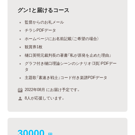
グン！と届けるコース
監督からのお礼メール
チラシPDFデータ
ホームページにお名前記載（ご希望の場合）
観賞券1枚
樋口英明元裁判長の著書「私が原発を止めた理由」
グラフ付き樋口理論シーンのシナリオ（3頁）PDFデー
タ
主題歌「素速き戦士」コード付き楽譜PDFデータ
2022年08月 にお届け予定です。
8人が応援しています。
30000
円