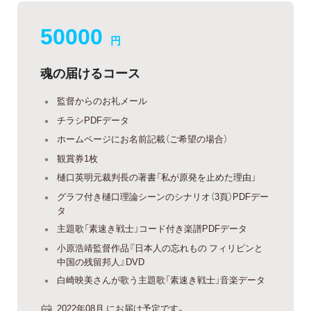
50000
円
魂の届けるコース
監督からのお礼メール
チラシPDFデータ
ホームページにお名前記載（ご希望の場合）
観賞券1枚
樋口英明元裁判長の著書「私が原発を止めた理由」
グラフ付き樋口理論シーンのシナリオ（3頁）PDFデー
タ
主題歌「素速き戦士」コード付き楽譜PDFデータ
小原浩靖監督作品『日本人の忘れもの フィリピンと
中国の残留邦人』DVD
白崎映美さんが歌う主題歌「素速き戦士」音楽データ
2022年08月 にお届け予定です。