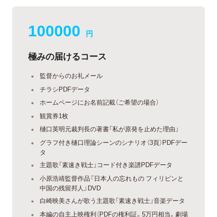
100000
円
極みの届けるコース
監督からのお礼メール
チラシPDFデータ
ホームページにお名前記載（ご希望の場合）
観賞券1枚
樋口英明元裁判長の著書「私が原発を止めた理由」
グラフ付き樋口理論シーンのシナリオ（3頁）PDFデー
タ
主題歌「素速き戦士」コード付き楽譜PDFデータ
小原浩靖監督作品『日本人の忘れもの フィリピンと
中国の残留邦人』DVD
白崎映美さんが歌う主題歌「素速き戦士」音楽データ
本編の自主上映権利（PDFの権利証。5万円相当。劇場