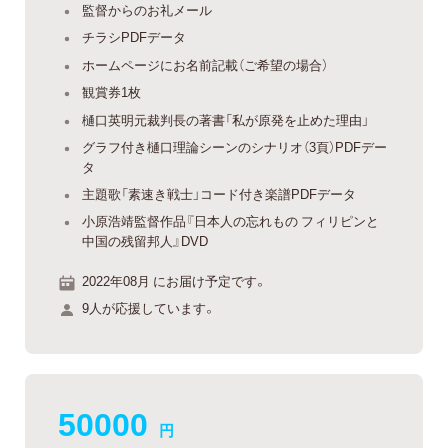
監督からのお礼メール
チラシPDFデータ
ホームページにお名前記載（ご希望の場合）
観賞券1枚
樋口英明元裁判長の著書「私が原発を止めた理由」
グラフ付き樋口理論シーンのシナリオ（3頁）PDFデー
タ
主題歌「素速き戦士」コード付き楽譜PDFデータ
小原浩靖監督作品『日本人の忘れもの フィリピンと
中国の残留邦人』DVD
2022年08月 にお届け予定です。
9人が応援しています。
50000
円