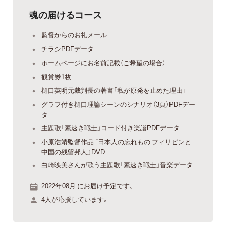
魂の届けるコース
監督からのお礼メール
チラシPDFデータ
ホームページにお名前記載（ご希望の場合）
観賞券1枚
樋口英明元裁判長の著書「私が原発を止めた理由」
グラフ付き樋口理論シーンのシナリオ（3頁）PDFデー
タ
主題歌「素速き戦士」コード付き楽譜PDFデータ
小原浩靖監督作品『日本人の忘れもの フィリピンと
中国の残留邦人』DVD
白崎映美さんが歌う主題歌「素速き戦士」音楽データ
2022年08月 にお届け予定です。
4人が応援しています。